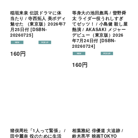
稲垣来泉 伝説ドラマに体
等身大の池田彪馬 / 曽野舜
当たり / 寺西拓人 美ボディ
太 ライダー役うれしすぎ
魅せた （東京版）2026年7
てゼッツ！ / 小島健 殺し屋
月25日付
[
DSBN-
熱演 / AKASAKI メジャー
20260725
]
デビュー（東京版）2026
年7月24日付
[
DSBN-
20260724
]
160
円
160
円
猪俣周杜「1人って緊張」 /
相葉雅紀 俳優道 大追跡 /
田中麗奈 役のために生活
鈴木亮平 映画TOKYO