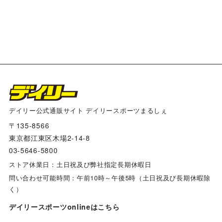
将棋大会２０２５
食品
カラマンダリン
新規商品
アートパネル
第107回 関西団地軟式少年野球選手権大会 写真一覧
阪神タイガース×デイリー×江坂ジーンズ
デイリー公式通販サイト デイリースポーツまるしぇ
第108回 関西団地軟式少年野球選手権大会 開会式 写
真一覧
〒135-8566
多田文ヒコｘ阪神タイガース コラボグッズ
東京都江東区木場2-14-8
03-5646-5800
山田派糸東流修交会第５０回義心舘全国空手道大会 写
真一覧
兵庫ジビエレザーｘ阪神タイガース コラボグッズ
ストア休業日：土日祝及び弊社指定長期休暇日
問い合わせ可能時間：午前10時～午後5時（土日祝及び長期休暇除
く）
第108回 関西団地軟式少年野球選手権大会 7月14日開
リゲッタカヌー コラボグッズ
催1回戦 写真一覧
デイリースポーツonlineはこちら