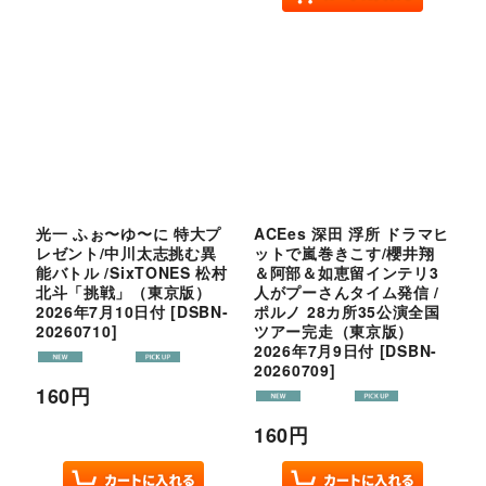
光一 ふぉ〜ゆ〜に 特大プ
ACEes 深田 浮所 ドラマヒ
レゼント/中川太志挑む異
ットで嵐巻きこす/櫻井翔
能バトル /SixTONES 松村
＆阿部＆如恵留インテリ3
北斗「挑戦」（東京版）
人がプーさんタイム発信 /
2026年7月10日付
[
DSBN-
ポルノ 28カ所35公演全国
20260710
]
ツアー完走（東京版）
2026年7月9日付
[
DSBN-
20260709
]
160
円
160
円