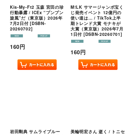
Kis-My-Ft2 玉森 宮田の珍
M!LK サマージャンボ宝く
行動暴露 / ICEx “プンプン
じ発売イベント 12億円の
旋風”だ（東京版）2026年
使い道は… / TikTok上半
7月2日付
[
DSBN-
期トレンド大賞 モナキが
20260702
]
大賞（東京版）2026年7月
1日付
[
DSBN-20260701
]
160
円
160
円
岩田剛典 サムライブルー
美輪明宏さん 逝く / トニセ