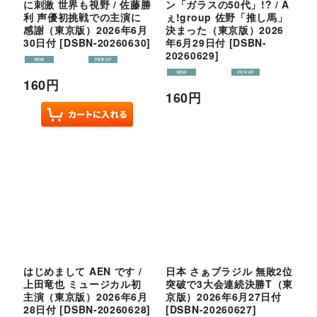
に刺激 世界も視野 / 佐藤勝
ン「ガラスの50代」!? / A
利 声優初挑戦での主演に
ぇ!group 佐野「推し馬」
感謝（東京版）2026年6月
決まった（東京版）2026
30日付
[
DSBN-20260630
]
年6月29日付
[
DSBN-
20260629
]
160
円
160
円
はじめまして AEN です /
日本 さぁブラジル 無敗2位
上田竜也 ミュージカル初
突破で3大会連続決勝T（東
主演（東京版）2026年6月
京版）2026年6月27日付
28日付
[
DSBN-20260628
]
[
DSBN-20260627
]