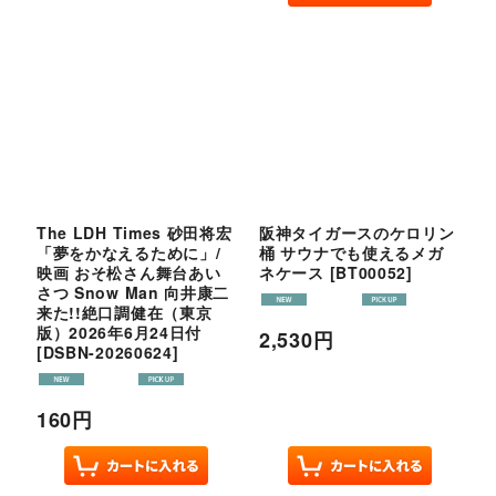
The LDH Times 砂田将宏
阪神タイガースのケロリン
「夢をかなえるために」/
桶 サウナでも使えるメガ
映画 おそ松さん舞台あい
ネケース
[
BT00052
]
さつ Snow Man 向井康二
来た!!絶口調健在（東京
版）2026年6月24日付
2,530
円
[
DSBN-20260624
]
160
円