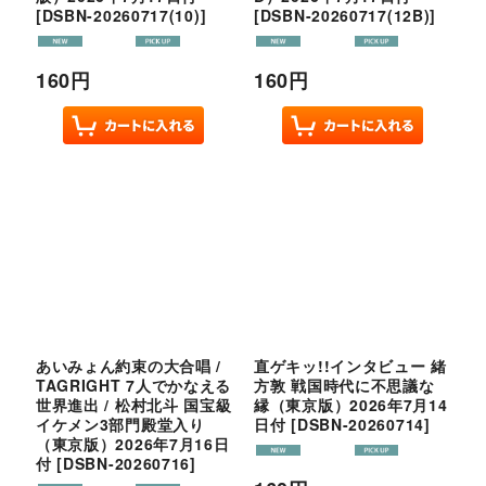
[
DSBN-20260717(10)
]
[
DSBN-20260717(12B)
]
160
円
160
円
あいみょん約束の大合唱 /
直ゲキッ!!インタビュー 緒
TAGRIGHT 7人でかなえる
方敦 戦国時代に不思議な
世界進出 / 松村北斗 国宝級
縁（東京版）2026年7月14
イケメン3部門殿堂入り
日付
[
DSBN-20260714
]
（東京版）2026年7月16日
付
[
DSBN-20260716
]