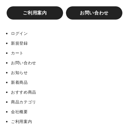
阪神タイガースコラボ カップ&タンブラー
山田派糸東流修交会第５１回義心舘全国空手道大会 写
真一覧
ご利用案内
お問い合わせ
阪神タイガース スマホケース
デイリー推しの逸品
ログイン
阪神タイガースコラボ グローブバッグ
新規登録
第109回 関西団地軟式少年野球選手権大会 中央決勝大
会 写真一覧
カート
ユキヒーロープロレス コラボグッズ
お問い合わせ
第110回 関西団地軟式少年野球選手権大会 開会式 写
真一覧
お知らせ
【ハピネス☆ヒジオカ】×【阪神タイガース】コラボグ
ッズ
新着商品
第110回 関西団地軟式少年野球選手権大会 中央決勝大
おすすめ商品
会
ゴルフグッズ一覧
商品カテゴリ
会社概要
ニューウェーブ・フィットネス デイリースポーツカッ
プ2025
阪神タイガースコラボ MIW CAP
ご利用案内