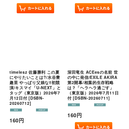
timelesz 佐藤勝利 この夏
深田竜生 ACEesの名前 世
にやりたいことは?/水谷豊
の中に発信/EXILE AKIRA
趣里 やっぱり父娘な‼︎初競
第2開幕/相葉的生存戦略
演/キスマイ「U‐NEXT」と
は？「ヘラヘラ過ごす」
タッグ（東京版）2026年7
（東京版）2026年7月11日
月12日付
[
DSBN-
付
[
DSBN-20260711
]
20260712
]
160
円
160
円