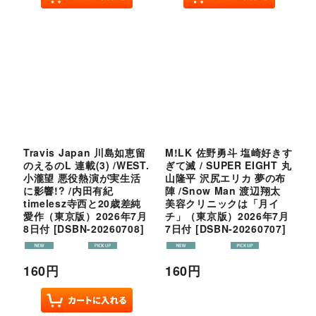
Travis Japan 川島如恵留
M!LK 佐野勇斗 塩崎好きす
のえるのL 連載(3) /WEST.
ぎて滅 / SUPER EIGHT 丸
小瀧望 悪役熱演が実生活
山隆平 沢尻エリカ 夢の布
に影響!? /内田有紀
陣 /Snow Man 渡辺翔太
timelesz寺西と20歳差純
美容クリニックは「月イ
愛作（東京版）2026年7月
チ」（東京版）2026年7月
8日付
[
DSBN-20260708
]
7日付
[
DSBN-20260707
]
160
円
160
円