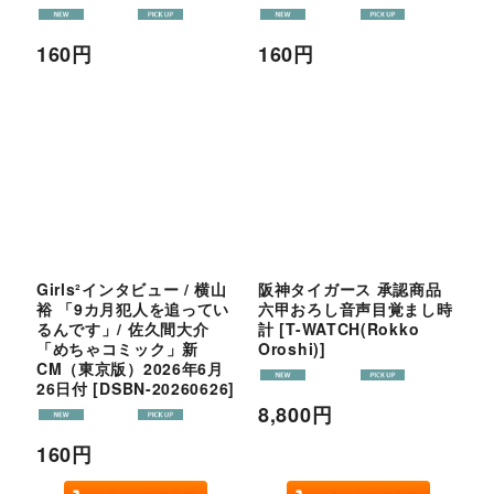
160
円
160
円
Girls²インタビュー / 横山
阪神タイガース 承認商品
裕 「9カ月犯人を追ってい
六甲おろし音声目覚まし時
るんです」/ 佐久間大介
計
[
T-WATCH(Rokko
「めちゃコミック」新
Oroshi)
]
CM（東京版）2026年6月
26日付
[
DSBN-20260626
]
8,800
円
160
円