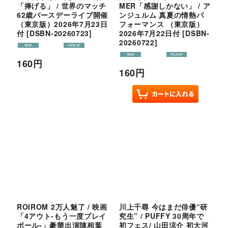
「捧げる」 / 世界のマッチ
MER「感謝しかない」 / ア
62歳バースデーライブ開催
ンジュルム 真夏の情熱パ
（東京版）2026年7月23日
フォーマンス （東京版）
付
[
DSBN-20260723
]
2026年7月22日付
[
DSBN-
20260722
]
160
円
160
円
ROIROM 2万人魅了 / 映画
川上千尋 今はまだ俳優“研
「4アウト-もう一度プレイ
究生” / PUFFY 30周年で
ボール-」豪華出演陣相葉
初フェス/ 山田涼介 初大河