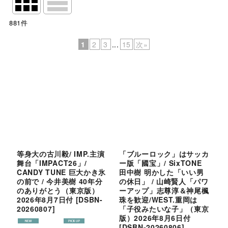
閉じる
881
件
表示数
:
1
2
3
...
15
次
»
並び順
:
絞り込む
等身大の古川毅/ IMP.主演
「ブルーロック」はサッカ
舞台「IMPACT26」/
ー版「國宝」/ SixTONE
CANDY TUNE 巨大かき氷
田中樹 明かした「いい男
の前で / 今井美樹 40年分
の休日」 / 山崎賢人「パワ
のありがとう（東京版）
ーアップ」志尊淳＆神尾楓
2026年8月7日付
[
DSBN-
珠を歓迎/WEST.重岡は
20260807
]
「子役みたいな子」（東京
版）2026年8月6日付
[
DSBN-20260806
]