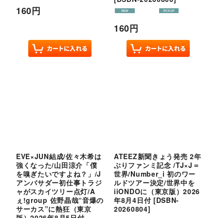
160
円
160
円
EVE×JUN結成/佐々木希は
ATEEZ新聞きょう発売 2年
強くなった/山田涼介「僕
ぶりファンミ記念 /TJ×J＝
を嗅ぎたいですよね？」/J
世界/Number_i 初のワー
アンバサダー初仕事トラジ
ルドツアー決定/世界中を
ャがスカイツリー点灯/A
iiONDOに（東京版）2026
ぇ!group 佐野晶哉“音爆の
年8月4日付
[
DSBN-
サーカス”に熱狂（東京
20260804
]
版）2026年8月5日付