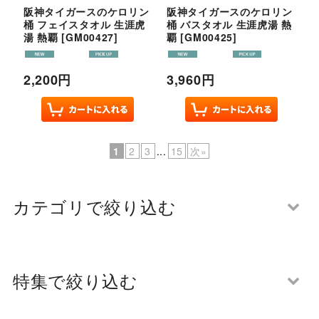
阪神タイガースのケロリン
阪神タイガースのケロリン
桶 フェイスタオル 生涯虎
桶 バスタオル 生涯虎湯 熱
湯 熱覇
[
GM00427
]
覇
[
GM00425
]
2,200
円
3,960
円
1
2
3
...
15
次
»
カテゴリで絞り込む
バックナンバー
特集で絞り込む
オリジナルグッズ