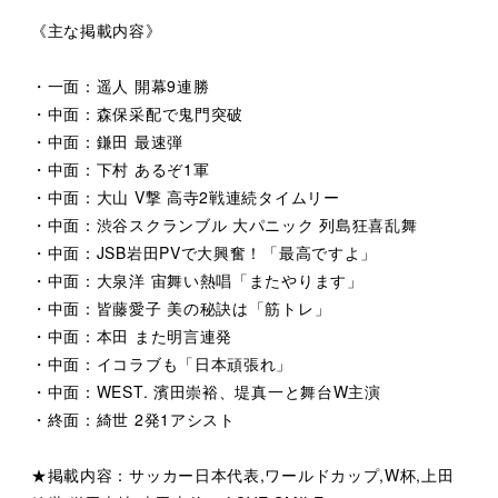
《主な掲載内容》
・一面：遥人 開幕9連勝
・中面：森保采配で鬼門突破
・中面：鎌田 最速弾
・中面：下村 あるぞ1軍
・中面：大山 V撃 高寺2戦連続タイムリー
・中面：渋谷スクランブル 大パニック 列島狂喜乱舞
・中面：JSB岩田PVで大興奮！「最高ですよ」
・中面：大泉洋 宙舞い熱唱「またやります」
・中面：皆藤愛子 美の秘訣は「筋トレ」
・中面：本田 また明言連発
・中面：イコラブも「日本頑張れ」
・中面：WEST. 濱田崇裕、堤真一と舞台W主演
・終面：綺世 2発1アシスト
★掲載内容：サッカー日本代表,ワールドカップ,W杯,上田