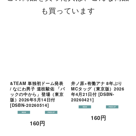
も買っています
&TEAM 単独初ドーム発表
井ノ原×有働アナ 8年ぶり
東
/ なにわ男子 道枝駿佑 「パ
MCタッグ（東京版）2026
t
ックの中から」登場（東京
年4月21日付
[
DSBN-
ダ
版）2026年5月14日付
20260421
]
年
[
DSBN-20260514
]
2
160
円
160
円