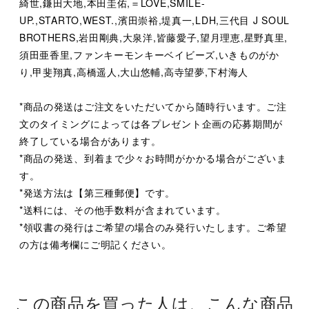
綺世,鎌田大地,本田圭佑,＝LOVE,SMILE-
UP.,STARTO,WEST.,濱田崇裕,堤真一,LDH,三代目 J SOUL
BROTHERS,岩田剛典,大泉洋,皆藤愛子,望月理恵,星野真里,
須田亜香里,ファンキーモンキーベイビーズ,いきものがか
り,甲斐翔真,高橋遥人,大山悠輔,高寺望夢,下村海人
*商品の発送はご注文をいただいてから随時行います。ご注
文のタイミングによっては各プレゼント企画の応募期間が
終了している場合があります。
*商品の発送、到着まで少々お時間がかかる場合がございま
す。
*発送方法は【第三種郵便】です。
*送料には、その他手数料が含まれています。
*領収書の発行はご希望の場合のみ発行いたします。ご希望
の方は備考欄にご明記ください。
この商品を買った人は、こんな商品