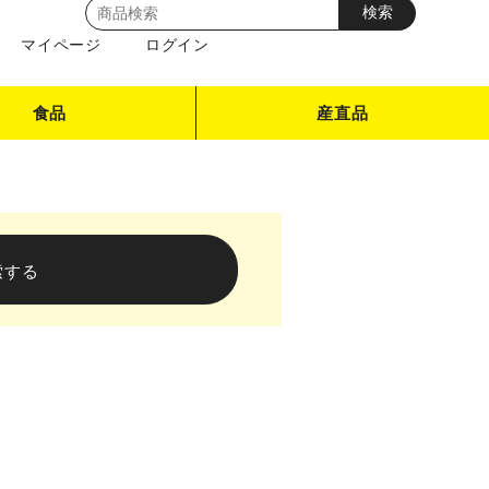
マイページ
ログイン
食品
産直品