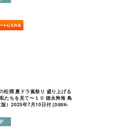
の松潤 夏ドラ嵐祭り 盛り上げる
今の私たちを見て〜１０ 徳永羚海 鳥
）2025年7月10日付
[
DSBN-