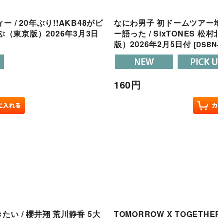
/ 20年ぶり!!AKB48がビ
なにわ男子 初ドームツアー地
ぶ（東京版）2026年3月3日
ー語った / SixTONES
版）2026年2月5日付
[
DSBN-
160
円
きたい / 櫻井翔 荒川静香 5大
TOMORROW X TOGETH