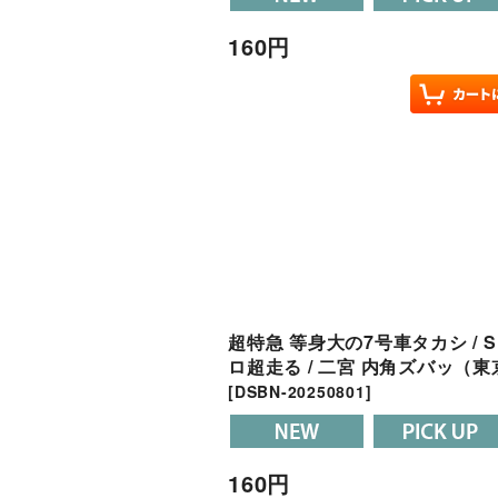
160
円
超特急 等身大の7号車タカシ / SU
ロ超走る / 二宮 内角ズバッ（東
[
DSBN-20250801
]
160
円