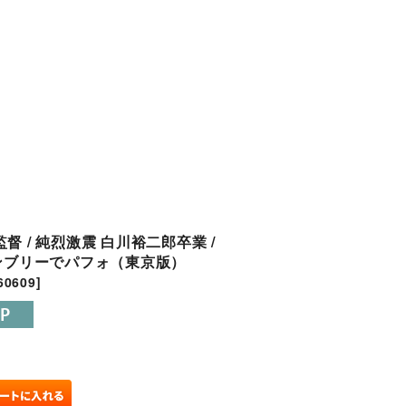
閉じる
 / 純烈激震 白川裕二郎卒業 /
ェンブリーでパフォ（東京版）
60609
]