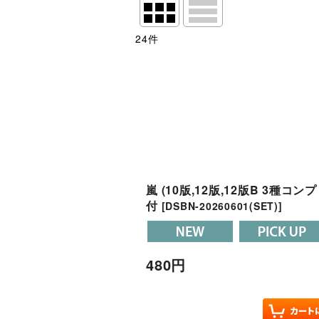
24
件
表示数
:
並び順
:
絞り込む
嵐 (10版,12版,12版B 3種コ
付
[
DSBN-20260601(SET)
]
480
円