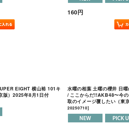
160
円
PER EIGHT 横山裕 101キ
水曜の相葉 土曜の櫻井 日曜
京版）2025年8月1日付
/ ここからだ!!AKB48〜
取のイメージ覆したい（東京版
20250710
]