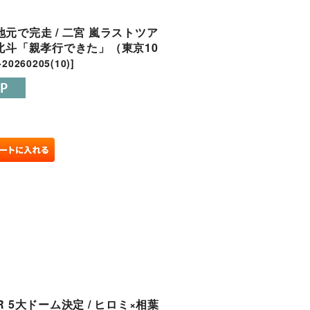
元で完走 / 二宮 嵐ラストツア
 松村北斗「親孝行できた」（東京10
20260205(10)
]
ER 5大ドーム決定 / ヒロミ×相葉