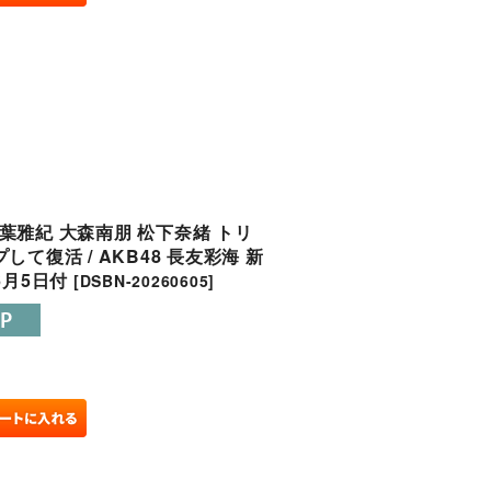
 相葉雅紀 大森南朋 松下奈緒 トリ
て復活 / AKB48 長友彩海 新
6月5日付
[
DSBN-20260605
]