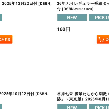
025年12月22日付
26年ぶりレギュラー番組タッ
[
DSBN-
付
[
DSBN-20251023
]
160
円
25年10月22日付
谷原七音 後輩たちから刺激 
[
DSBN-
跡」（東京版）2025年8月1