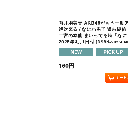
向井地美音 AKB48がもう一
絶対来る / なにわ男子 道枝駿佑
二宮の本能 まいってる時「な
2026年4月1日付
[
DSBN-202604
160
円