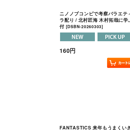
ニノノブコンビで考察バラエティー 
ラ配り / 北村匠海 木村拓哉に学
付
[
DSBN-20260303
]
160
円
FANTASTICS 来年もうまくい