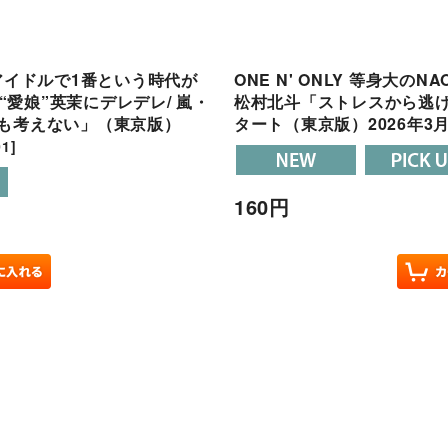
度アイドルで1番という時代が
ONE N' ONLY 等身大のNA
 “愛娘”英茉にデレデレ/ 嵐・
松村北斗「ストレスから逃げ
にも考えない」（東京版）
タート（東京版）2026年3
01
]
160
円