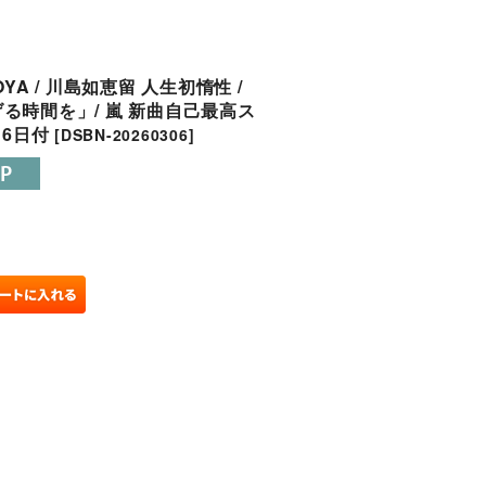
OYA / 川島如恵留 人生初惰性 /
る時間を」/ 嵐 新曲自己最高ス
月6日付
[
DSBN-20260306
]