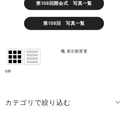
第108回開会式 写真一覧
第108回 写真一覧
表示順変更
閉じる
サブカテゴリ
:
0
件
表示数
:
並び順
:
カテゴリで絞り込む
絞り込む
第109回 関西団地軟式少年野球選手権大会 中央決勝大
会 写真一覧 (全商品)