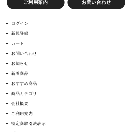
ご利用案内
お問い合わせ
一回戦 赤坂台対美木多
ログイン
新規登録
二回戦 赤坂台レッドスターズ対晴美台タイガース
カート
二回戦 宮川少年野球部＆和田岬少年野球部合同対御池
お問い合わせ
台サンライズ
お知らせ
新着商品
二回戦 魚住フェニックス対西南エンデバーズ
おすすめ商品
商品カテゴリ
二回戦 金岡ベアーズ対開成ジュニアイーグルス
会社概要
ご利用案内
準決勝 赤坂台対宮川＆和田岬合同
特定商取引法表示