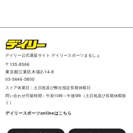
一回戦 開成対箕面
一回戦 寝屋川対金岡
一回戦 魚住対竹城台
デイリー公式通販サイト デイリースポーツまるしぇ
〒135-8566
東京都江東区木場2-14-8
一回戦 西南対明徳
03-5646-5800
ストア休業日：土日祝及び弊社指定長期休暇日
一回戦 英彰対宮川和田岬合同
問い合わせ可能時間：午前10時～午後5時（土日祝及び長期休暇除
く）
一回戦 門真対御池台
デイリースポーツonlineはこちら
一回戦 晴美台対千里山