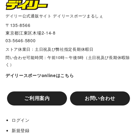
阪神タイガース×デイリー×江坂ジーンズ
デイリー公式通販サイト デイリースポーツまるしぇ
〒135-8566
多田文ヒコｘ阪神タイガース コラボグッズ
東京都江東区木場2-14-8
03-5646-5800
兵庫ジビエレザーｘ阪神タイガース コラボグッズ
ストア休業日：土日祝及び弊社指定長期休暇日
問い合わせ可能時間：午前10時～午後5時（土日祝及び長期休暇除
く）
リゲッタカヌー コラボグッズ
デイリースポーツonlineはこちら
阪神タイガースコラボ カップ&タンブラー
ご利用案内
お問い合わせ
阪神タイガース スマホケース
ログイン
阪神タイガースコラボ グローブバッグ
新規登録