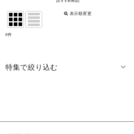
[
おすすめ商品
]
表示順変更
閉じる
表示数
:
0
件
並び順
:
絞り込む
特集で絞り込む
将棋大会２０２５
カラマンダリン
アートパネル