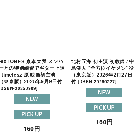
SixTONES 京本大我 メンバ
北村匠海 初主演 初教師 / 中
ーとの特別練習でギター上達
島健人 “全方位イケメン”役
/ timelesz 原 映画初主演
（東京版）2026年2月27日
（東京版）2025年9月9日付
付
[
DSBN-20260227
]
[
DSBN-20250909
]
160
円
160
円