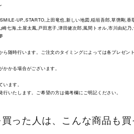
ん
EN,SMILE-UP.,STARTO,上田竜也,新しい地図,稲垣吾郎,草彅
,山崎七海,土屋太鳳,戸田恵子,津田健次郎,風間トオル,市川由紀
夢
てから随時行います。ご注文のタイミングによっては各プレゼン
がかかる場合がございます。
ています。
み発行いたします。ご希望の方は備考欄にご明記ください。
を買った人は、こんな商品も買