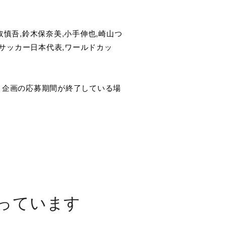
剛,香取慎吾,鈴木保奈美,小手伸也,崎山つ
乃,サッカー日本代表,ワールドカッ
ト企画の応募期間が終了している場
っています