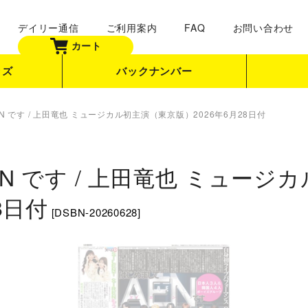
デイリー通信
ご利用案内
FAQ
お問い合わせ
カート
ッズ
バックナンバー
N です / 上田竜也 ミュージカル初主演（東京版）2026年6月28日付
N です / 上田竜也 ミュージ
8日付
[
DSBN-20260628
]