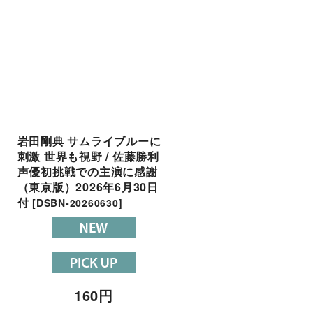
岩田剛典 サムライブルーに
Snow Man 岩本照 Trav
刺激 世界も視野 / 佐藤勝利
Japan 松田元太 アマプ
声優初挑戦での主演に感謝
ラマでW主演 / 「無敵
（東京版）2026年6月30日
ドル」OWVデイリー襲
付
（東京版）2026年3月2
[
DSBN-20260630
]
付
[
DSBN-20260328
]
160
円
160
円