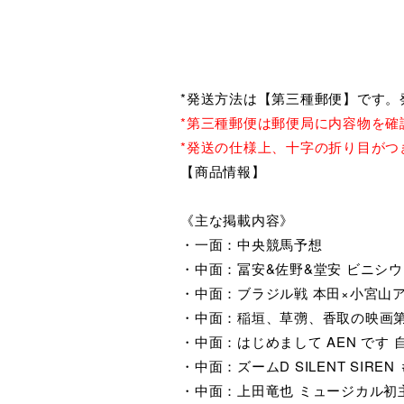
*発送方法は【第三種郵便】です。
*第三種郵便は郵便局に内容物を確
*発送の仕様上、十字の折り目がつ
【商品情報】
《主な掲載内容》
・一面：中央競馬予想
・中面：冨安&佐野&堂安 ビニシ
・中面：ブラジル戦 本田×小宮山
・中面：稲垣、草彅、香取の映画第
・中面：はじめまして AEN です 
・中面：ズームD SILENT SIRE
・中面：上田竜也 ミュージカル初