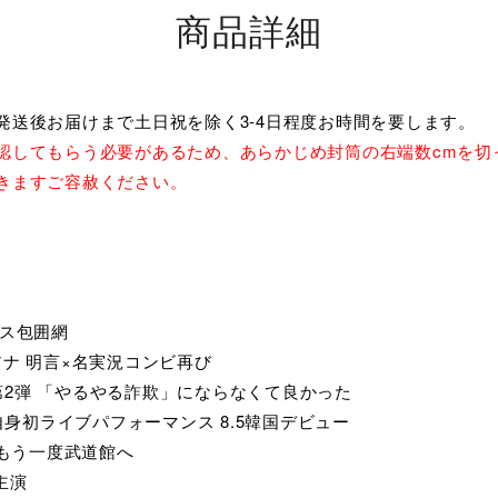
商品詳細
発送後お届けまで土日祝を除く3-4日程度お時間を要します。
認してもらう必要があるため、あらかじめ封筒の右端数cmを切
きますご容赦ください。
ウス包囲網
アナ 明言×名実況コンビ再び
2弾 「やるやる詐欺」にならなくて良かった
自身初ライブパフォーマンス 8.5韓国デビュー
N もう一度武道館へ
主演