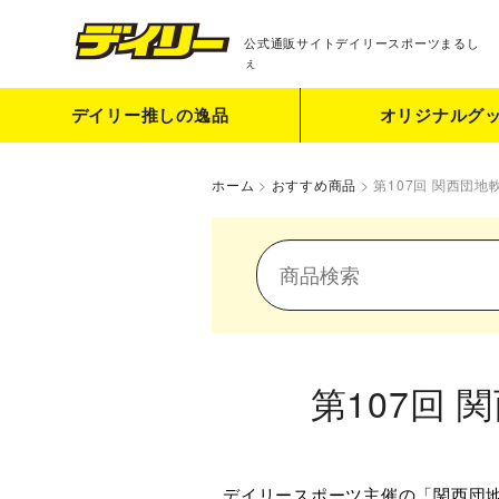
公式通販サイト
デイリースポーツまるし
ぇ
デイリー推しの逸品
オリジナルグ
ホーム
>
おすすめ商品
>
第107回 関西団
第107回
デイリースポーツ主催の「関西団