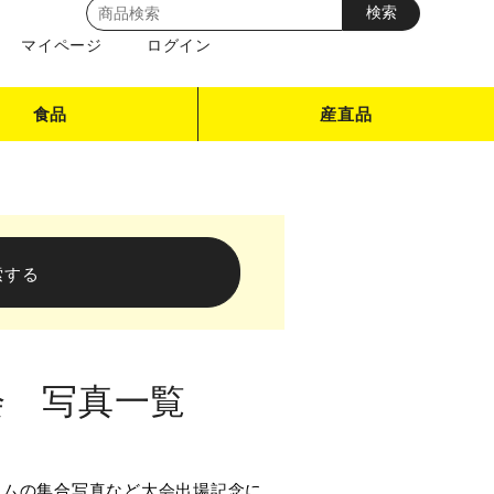
マイページ
ログイン
食品
産直品
会 写真一覧
ームの集合写真など大会出場記念に