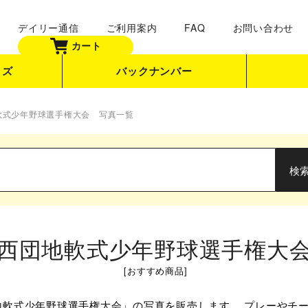
デイリー通信
ご利用案内
FAQ
お問い合わせ
カート
ッズ
バックナンバー
地軟式少年野球選手権大会 写真一覧
 関西団地軟式少年野球選手権大
[
おすすめ商品
]
地軟式少年野球選手権大会」の写真を販売します。 プレーやチ