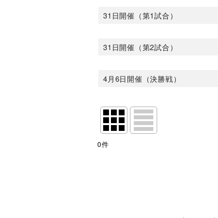
31日開催（第1試合）
31日開催（第2試合）
4月6日開催（決勝戦）
サブカテゴリ
:
0
件
表示数
:
並び順
:
絞り込む