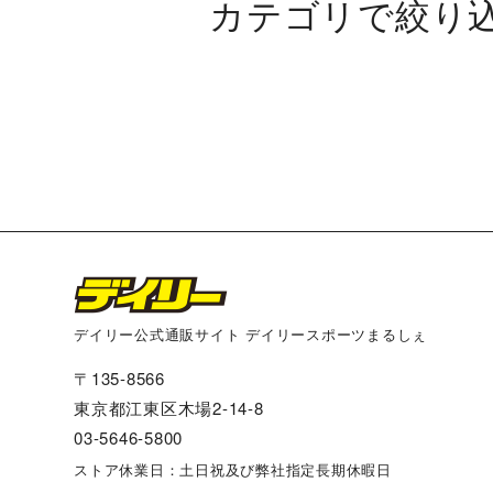
カテゴリで絞り
第107回 関西団地軟式少年野球選
16日開催 箕面対桃山台
16日開催 美木多対開成
16日開催 茶山台対川越
デイリー公式通販サイト デイリースポーツまるしぇ
〒135-8566
16日開催 千里山対魚住
東京都江東区木場2-14-8
03-5646-5800
16日開催 金岡対晴美台
ストア休業日：土日祝及び弊社指定長期休暇日