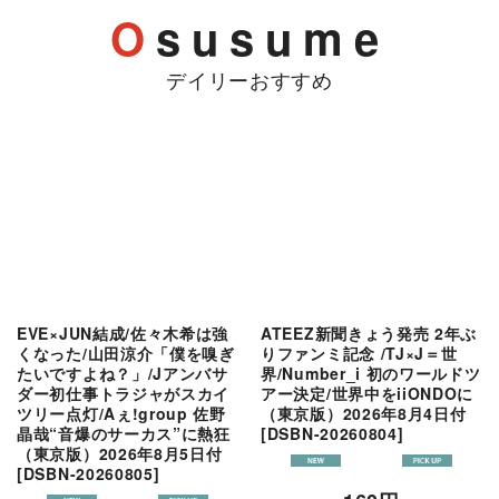
EVE×JUN結成/佐々木希は強
ATEEZ新聞きょう発売 2年ぶ
くなった/山田涼介「僕を嗅ぎ
りファンミ記念 /TJ×J＝世
たいですよね？」/Jアンバサ
界/Number_i 初のワールドツ
ダー初仕事トラジャがスカイ
アー決定/世界中をiiONDOに
ツリー点灯/Aぇ!group 佐野
（東京版）2026年8月4日付
晶哉“音爆のサーカス”に熱狂
[
DSBN-20260804
]
（東京版）2026年8月5日付
[
DSBN-20260805
]