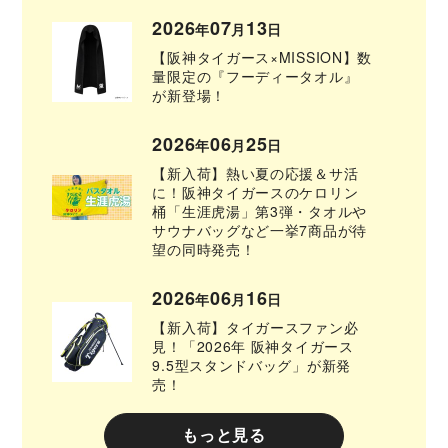
2026
07
13
年
月
日
【阪神タイガース×MISSION】数
量限定の『フーディータオル』
が新登場！
2026
06
25
年
月
日
【新入荷】熱い夏の応援＆サ活
に！阪神タイガースのケロリン
桶「生涯虎湯」第3弾・タオルや
サウナバッグなど一挙7商品が待
望の同時発売！
2026
06
16
年
月
日
【新入荷】タイガースファン必
見！「2026年 阪神タイガース
9.5型スタンドバッグ」が新発
売！
もっと見る