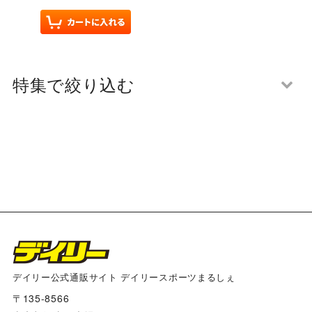
特集で絞り込む
将棋大会２０２５
カラマンダリン
アートパネル
阪神タイガース×デイリー×江坂ジーンズ
デイリー公式通販サイト デイリースポーツまるしぇ
〒135-8566
多田文ヒコｘ阪神タイガース コラボグッズ