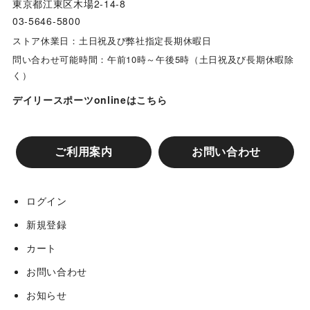
東京都江東区木場2-14-8
03-5646-5800
兵庫ジビエレザーｘ阪神タイガース コラボグッズ
ストア休業日：土日祝及び弊社指定長期休暇日
問い合わせ可能時間：午前10時～午後5時（土日祝及び長期休暇除
く）
リゲッタカヌー コラボグッズ
デイリースポーツonlineはこちら
阪神タイガースコラボ カップ&タンブラー
ご利用案内
お問い合わせ
阪神タイガース スマホケース
ログイン
阪神タイガースコラボ グローブバッグ
新規登録
カート
ユキヒーロープロレス コラボグッズ
お問い合わせ
お知らせ
【ハピネス☆ヒジオカ】×【阪神タイガース】コラボグ