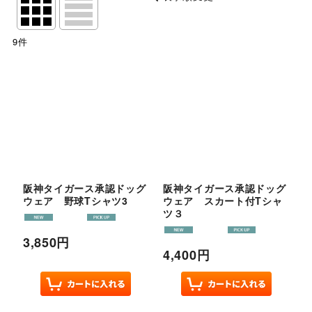
閉じる
9
件
表示数
:
並び順
:
絞り込む
阪神タイガース承認ドッグ
阪神タイガース承認ドッグ
ウェア 野球Tシャツ3
ウェア スカート付Tシャ
ツ３
3,850
円
4,400
円