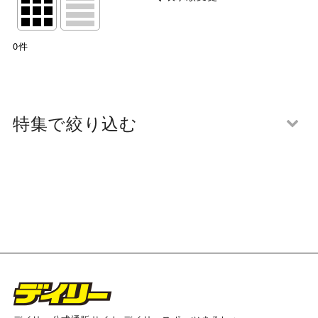
閉じる
表示数
:
0
件
並び順
:
絞り込む
特集で絞り込む
将棋大会２０２５
カラマンダリン
アートパネル
阪神タイガース×デイリー×江坂ジーンズ