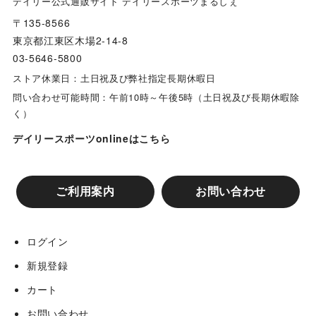
デイリー公式通販サイト デイリースポーツまるしぇ
〒135-8566
多田文ヒコｘ阪神タイガース コラボグッズ
東京都江東区木場2-14-8
03-5646-5800
兵庫ジビエレザーｘ阪神タイガース コラボグッズ
ストア休業日：土日祝及び弊社指定長期休暇日
問い合わせ可能時間：午前10時～午後5時（土日祝及び長期休暇除
く）
リゲッタカヌー コラボグッズ
デイリースポーツonlineはこちら
阪神タイガースコラボ カップ&タンブラー
ご利用案内
お問い合わせ
阪神タイガース スマホケース
ログイン
阪神タイガースコラボ グローブバッグ
新規登録
カート
ユキヒーロープロレス コラボグッズ
お問い合わせ