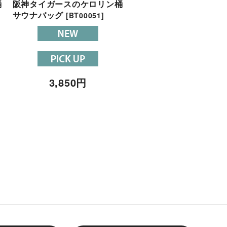
桶
阪神タイガースのケロリン桶
【阪神タイガース×ベル
サウナバッグ
クエア】丹波炭黒の鹿革
[
BT00051
]
庫ジビエレザーファスナ
ーチ！小銭＆お薬入れに
[
BELL'S SQUARE-Zipper
Pouch
]
3,850
円
6,600
円