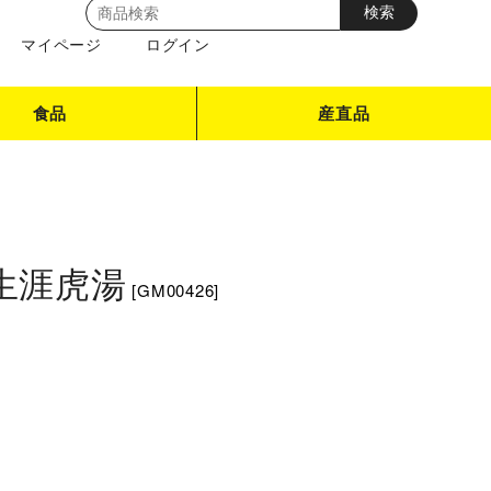
マイページ
ログイン
食品
産直品
生涯虎湯
[
GM00426
]