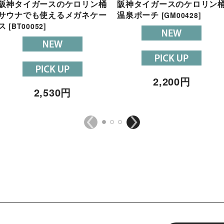
阪神タイガースのケロリン桶
阪神タイガースのケロリン
サウナでも使えるメガネケー
温泉ポーチ
[
GM00428
]
ス
[
BT00052
]
2,200
円
2,530
円