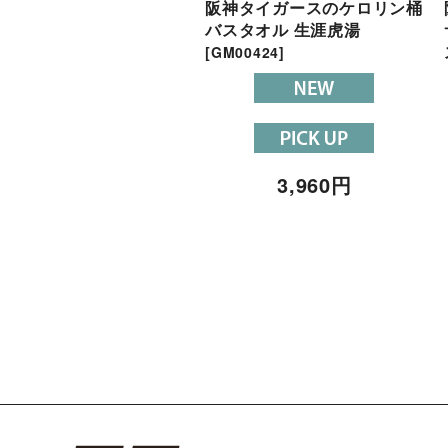
阪神タイガースのケロリン桶
バスタオル 生涯虎湯
[
GM00424
]
3,960
円