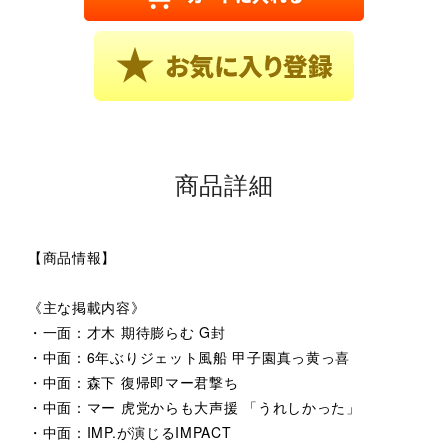
商品詳細
【商品情報】
《主な掲載内容》
・一面：才木 期待膨らむ G封
・中面：6年ぶりジェット風船 甲子園真っ黄っ喜
・中面：森下 復帰即マー君撃ち
・中面：マー 虎党からも大声援 「うれしかった」
・中面：IMP.が演じるIMPACT