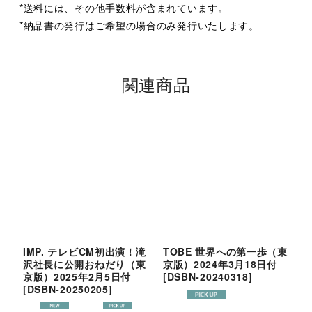
*送料には、その他手数料が含まれています。
*納品書の発行はご希望の場合のみ発行いたします。
関連商品
IMP. テレビCM初出演！滝
TOBE 世界への第一歩（東
羽
沢社長に公開おねだり（東
京版）2024年3月18日付
T
京版）2025年2月5日付
[
DSBN-20240318
]
三
[
DSBN-20250205
]
S
1