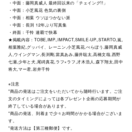
・中面：藤岡真威人 最終回以来の「チェイング!!」
・中面：小芝風花 色気の裏側
・中面：相葉 ウソはつかない派
・中面：長渕 12年ぶり写真集
・終面：千怜 連覇で快幕
★掲載内容：TOBE,IMP.,IMPACT,SMILE-UP.,STARTO,嵐,
相葉雅紀,グッバイ、レーニン,小芝風花,べらぼう,藤岡真威
人,ウイングマン,長渕剛,當真あみ,藤井聡太,高橋文哉,西野
七瀬,少年と犬,尾碕真花,ラフ×ラフ,才木浩人,森下翔太,田中
将大,マー君,岩井千怜
※注意
*商品の発送はご注文をいただいてから随時行います。ご注
文のタイミングによっては各プレゼント企画の応募期間が
終了している場合があります。
*商品の発送、到着まで少々お時間がかかる場合がございま
す。
*発送方法は【第三種郵便】です。