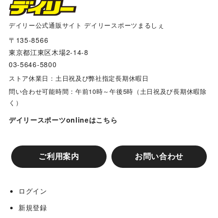
阪神タイガース×デイリー×江坂ジーンズ
デイリー公式通販サイト デイリースポーツまるしぇ
〒135-8566
多田文ヒコｘ阪神タイガース コラボグッズ
東京都江東区木場2-14-8
03-5646-5800
兵庫ジビエレザーｘ阪神タイガース コラボグッズ
ストア休業日：土日祝及び弊社指定長期休暇日
問い合わせ可能時間：午前10時～午後5時（土日祝及び長期休暇除
く）
リゲッタカヌー コラボグッズ
デイリースポーツonlineはこちら
阪神タイガースコラボ カップ&タンブラー
ご利用案内
お問い合わせ
阪神タイガース スマホケース
ログイン
阪神タイガースコラボ グローブバッグ
新規登録