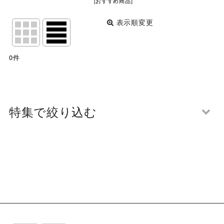
[
おすすめ商品
]
表示順変更
閉じる
表示数
:
0
件
並び順
:
絞り込む
特集で絞り込む
将棋大会２０２５
カラマンダリン
アートパネル