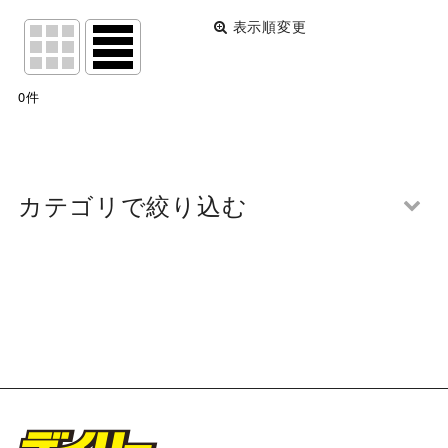
表示順変更
閉じる
表示数
:
0
件
並び順
:
絞り込む
カテゴリで絞り込む
第108回 関西団地軟式少年野球選手権大会 開会式 写
真一覧 (全商品)
魚住フェニックス
竹城台少年野球クラブ