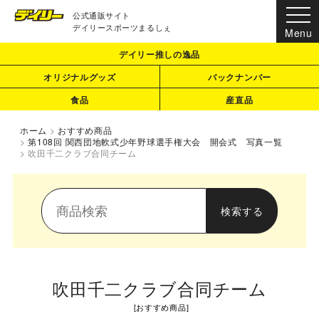
公式通販サイト
デイリースポーツまるしぇ
デイリー推しの逸品
オリジナルグッズ
バックナンバー
食品
産直品
ホーム
>
おすすめ商品
>
第108回 関西団地軟式少年野球選手権大会 開会式 写真一覧
>
吹田千二クラブ合同チーム
吹田千二クラブ合同チーム
[
おすすめ商品
]