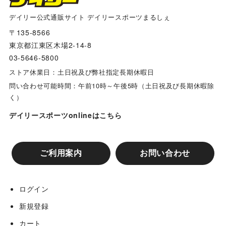
川越パンサーズ
デイリー公式通販サイト デイリースポーツまるしぇ
〒135-8566
東京都江東区木場2-14-8
枚方香里フェニックス
03-5646-5800
ストア休業日：土日祝及び弊社指定長期休暇日
明徳アスナローズ
問い合わせ可能時間：午前10時～午後5時（土日祝及び長期休暇除
く）
開成ジュニアイーグルス
デイリースポーツonlineはこちら
門真レッドスターズ
ご利用案内
お問い合わせ
ポンズジュニアスポーツ少年団
ログイン
新規登録
寝屋川ダイナキッズ
カート