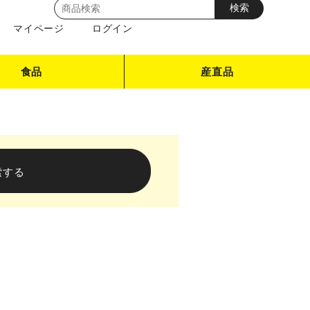
マイページ
ログイン
食品
産直品