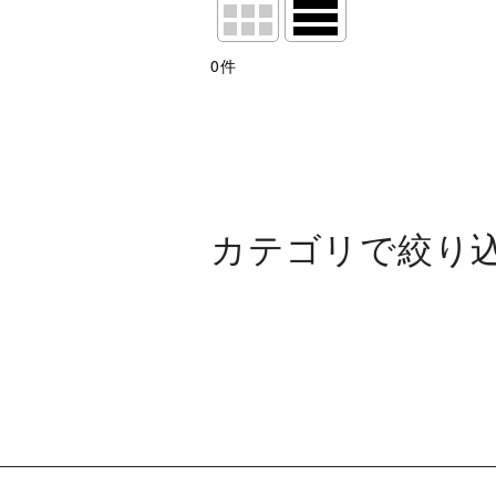
表示数
:
0
件
並び順
:
絞り込む
カテゴリで絞り
第108回 関西団地軟式少年野球選
魚住フェニックス
竹城台少年野球クラブ