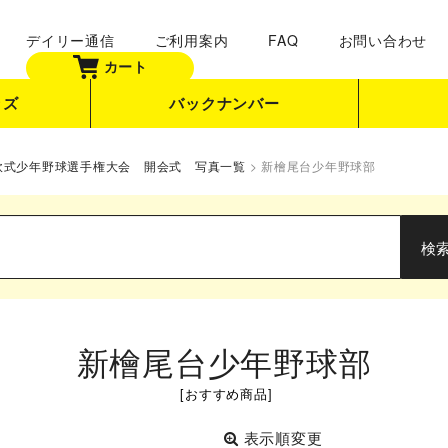
デイリー通信
ご利用案内
FAQ
お問い合わせ
カート
ッズ
バックナンバー
地軟式少年野球選手権大会 開会式 写真一覧
>
新檜尾台少年野球部
新檜尾台少年野球部
[
おすすめ商品
]
表示順変更