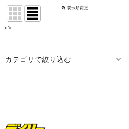
表示順変更
閉じる
表示数
:
0
件
並び順
:
絞り込む
カテゴリで絞り込む
第108回 関西団地軟式少年野球選手権大会 開会式 写
真一覧 (全商品)
魚住フェニックス
竹城台少年野球クラブ