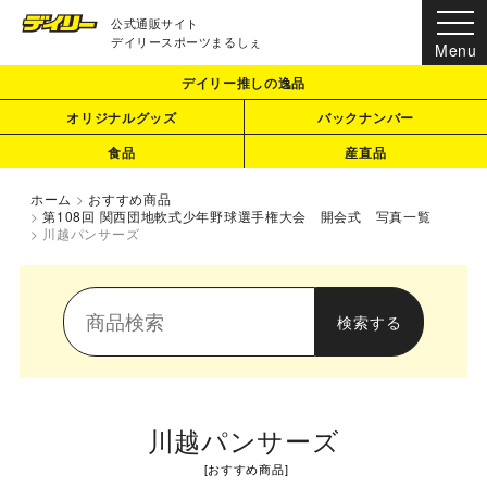
公式通販サイト
デイリースポーツまるしぇ
デイリー推しの逸品
オリジナルグッズ
バックナンバー
食品
産直品
ホーム
>
おすすめ商品
>
第108回 関西団地軟式少年野球選手権大会 開会式 写真一覧
>
川越パンサーズ
川越パンサーズ
[
おすすめ商品
]