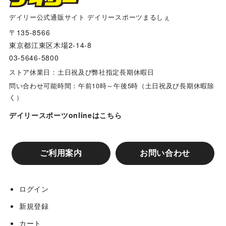
川越パンサーズ
デイリー公式通販サイト デイリースポーツまるしぇ
〒135-8566
東京都江東区木場2-14-8
枚方香里フェニックス
03-5646-5800
ストア休業日：土日祝及び弊社指定長期休暇日
明徳アスナローズ
問い合わせ可能時間：午前10時～午後5時（土日祝及び長期休暇除
く）
開成ジュニアイーグルス
デイリースポーツonlineはこちら
門真レッドスターズ
ご利用案内
お問い合わせ
ポンズジュニアスポーツ少年団
ログイン
新規登録
寝屋川ダイナキッズ
カート