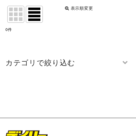
表示順変更
閉じる
表示数
:
0
件
並び順
:
絞り込む
カテゴリで絞り込む
第108回 関西団地軟式少年野球選手権大会 開会式 写
真一覧 (全商品)
魚住フェニックス
竹城台少年野球クラブ