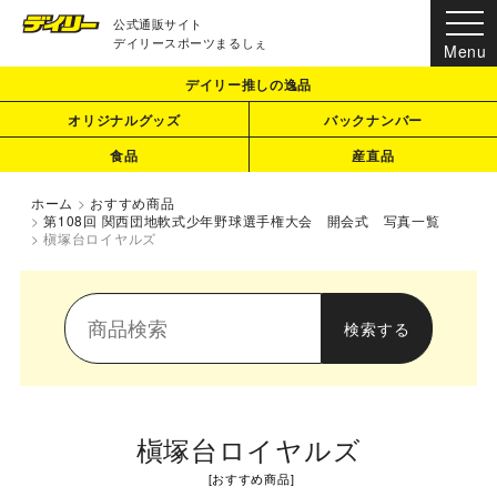
公式通販サイト
デイリースポーツまるしぇ
デイリー推しの逸品
オリジナルグッズ
バックナンバー
食品
産直品
ホーム
>
おすすめ商品
>
第108回 関西団地軟式少年野球選手権大会 開会式 写真一覧
>
槇塚台ロイヤルズ
槇塚台ロイヤルズ
[
おすすめ商品
]