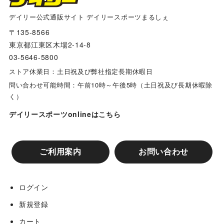
川越パンサーズ
デイリー公式通販サイト デイリースポーツまるしぇ
〒135-8566
東京都江東区木場2-14-8
枚方香里フェニックス
03-5646-5800
ストア休業日：土日祝及び弊社指定長期休暇日
明徳アスナローズ
問い合わせ可能時間：午前10時～午後5時（土日祝及び長期休暇除
く）
開成ジュニアイーグルス
デイリースポーツonlineはこちら
門真レッドスターズ
ご利用案内
お問い合わせ
ポンズジュニアスポーツ少年団
ログイン
新規登録
寝屋川ダイナキッズ
カート