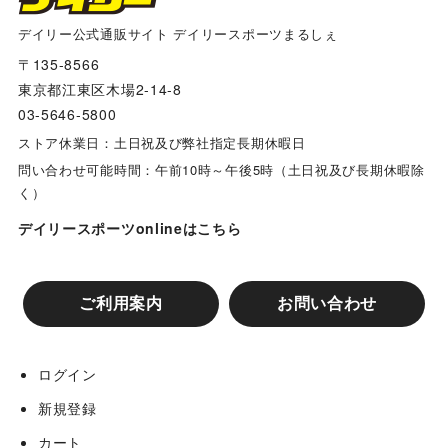
箕面バ－ンズ
デイリー公式通販サイト デイリースポーツまるしぇ
〒135-8566
東京都江東区木場2-14-8
東豊中レッドソックス
03-5646-5800
ストア休業日：土日祝及び弊社指定長期休暇日
千里山パンサーズ
問い合わせ可能時間：午前10時～午後5時（土日祝及び長期休暇除
く）
キングジュニアーズ ・高槻ホークス合同チーム
デイリースポーツonlineはこちら
枚方香里フェニックス
ご利用案内
お問い合わせ
山田池ファイターズ
ログイン
新規登録
川越パンサーズ
カート