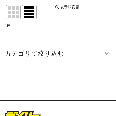
表示順変更
閉じる
表示数
:
0
件
並び順
:
絞り込む
カテゴリで絞り込む
第110回 関西団地軟式少年野球選手権大会 開会式 写
真一覧 (全商品)
西南少年野球団エンデバース
箕面モンキーズ