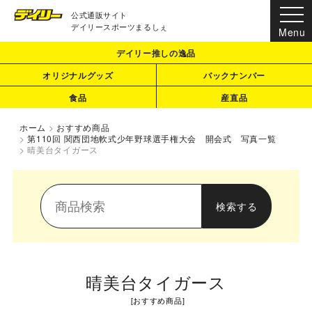
公式通販サイト
デイリースポーツまるしぇ
デイリー推しの逸品
オリジナルグッズ
バックナンバー
食品
産直品
ホーム
>
おすすめ商品
>
第110回 関西団地軟式少年野球選手権大会 開会式 写真一覧
>
晴美台タイガース
晴美台タイガース
[
おすすめ商品
]