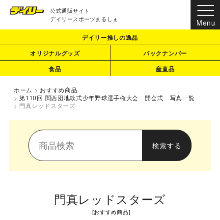
公式通販サイト
デイリースポーツまるしぇ
デイリー推しの逸品
オリジナルグッズ
バックナンバー
食品
産直品
ホーム
>
おすすめ商品
>
第110回 関西団地軟式少年野球選手権大会 開会式 写真一覧
>
門真レッドスターズ
門真レッドスターズ
[
おすすめ商品
]