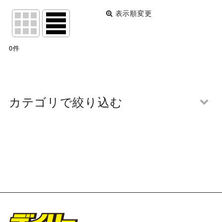
表示順変更
閉じる
表示数
:
0
件
並び順
:
絞り込む
カテゴリで絞り込む
第110回 関西団地軟式少年野球選手権大会 開会式 写
真一覧 (全商品)
西南少年野球団エンデバース
箕面モンキーズ