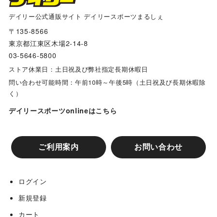
箕面バ－ンズ
デイリー公式通販サイト デイリースポーツまるしぇ
〒135-8566
東京都江東区木場2-14-8
東豊中レッドソックス
03-5646-5800
ストア休業日：土日祝及び弊社指定長期休暇日
千里山パンサーズ
問い合わせ可能時間：午前10時～午後5時（土日祝及び長期休暇除
く）
キングジュニアーズ ・高槻ホークス合同チーム
デイリースポーツonlineはこちら
枚方香里フェニックス
ご利用案内
お問い合わせ
山田池ファイターズ
ログイン
新規登録
川越パンサーズ
カート