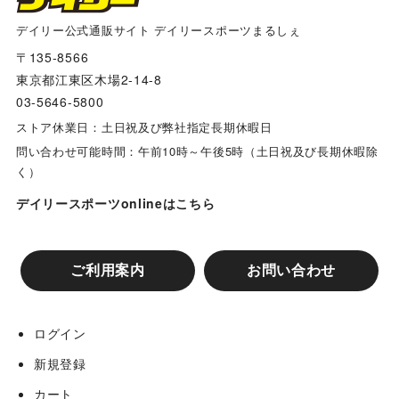
箕面バ－ンズ
デイリー公式通販サイト デイリースポーツまるしぇ
〒135-8566
東京都江東区木場2-14-8
東豊中レッドソックス
03-5646-5800
ストア休業日：土日祝及び弊社指定長期休暇日
千里山パンサーズ
問い合わせ可能時間：午前10時～午後5時（土日祝及び長期休暇除
く）
キングジュニアーズ ・高槻ホークス合同チーム
デイリースポーツonlineはこちら
枚方香里フェニックス
ご利用案内
お問い合わせ
山田池ファイターズ
ログイン
新規登録
川越パンサーズ
カート