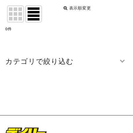
表示順変更
閉じる
表示数
:
0
件
並び順
:
絞り込む
カテゴリで絞り込む
第110回 関西団地軟式少年野球選手権大会 開会式 写
真一覧 (全商品)
西南少年野球団エンデバース
箕面モンキーズ