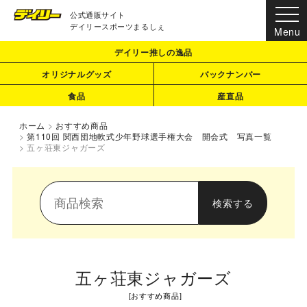
公式通販サイト
デイリースポーツまるしぇ
デイリー推しの逸品
オリジナルグッズ
バックナンバー
食品
産直品
ホーム
>
おすすめ商品
>
第110回 関西団地軟式少年野球選手権大会 開会式 写真一覧
>
五ヶ荘東ジャガーズ
五ヶ荘東ジャガーズ
[
おすすめ商品
]