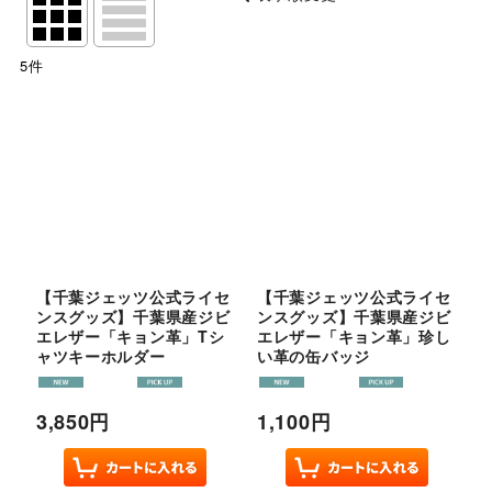
閉じる
5
件
表示数
:
並び順
:
絞り込む
【千葉ジェッツ公式ライセ
【千葉ジェッツ公式ライセ
ンスグッズ】千葉県産ジビ
ンスグッズ】千葉県産ジビ
エレザー「キョン革」Tシ
エレザー「キョン革」珍し
ャツキーホルダー
い革の缶バッジ
3,850
円
1,100
円