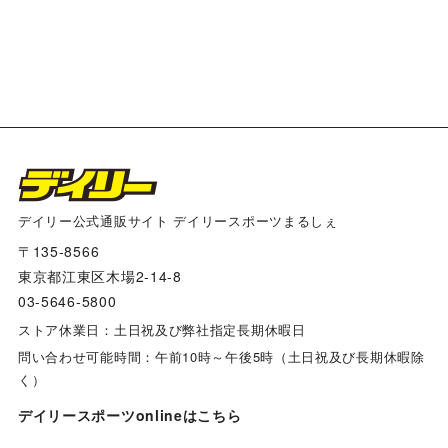
将棋大会２０２５
カラマンダリン
アートパネル
阪神タイガース×デイリー×江坂ジーンズ
デイリー公式通販サイト デイリースポーツまるしぇ
〒135-8566
多田文ヒコｘ阪神タイガース コラボグッズ
東京都江東区木場2-14-8
03-5646-5800
兵庫ジビエレザーｘ阪神タイガース コラボグッズ
ストア休業日：土日祝及び弊社指定長期休暇日
問い合わせ可能時間：午前10時～午後5時（土日祝及び長期休暇除
く）
リゲッタカヌー コラボグッズ
デイリースポーツonlineはこちら