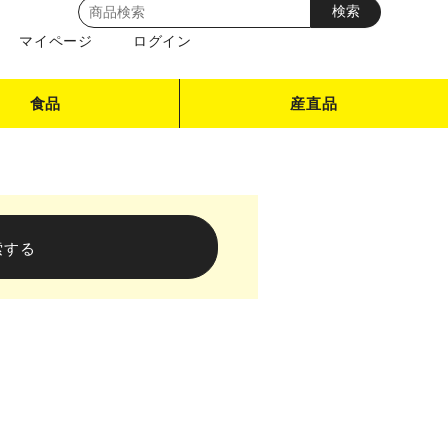
マイページ
ログイン
食品
産直品