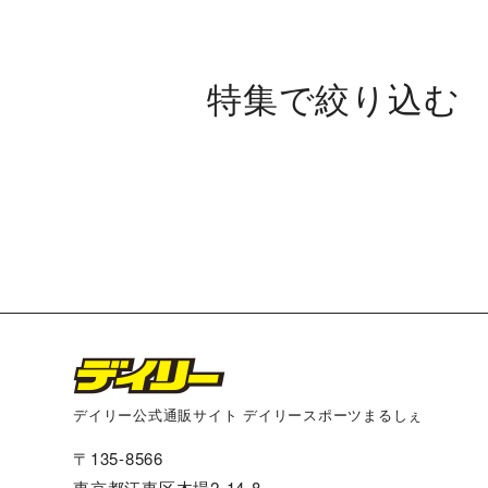
特集で絞り込む
将棋大会２０２５
カラマンダリン
アートパネル
阪神タイガース×デイリー×江坂ジ
デイリー公式通販サイト デイリースポーツまるしぇ
〒135-8566
多田文ヒコｘ阪神タイガース コラ
東京都江東区木場2-14-8