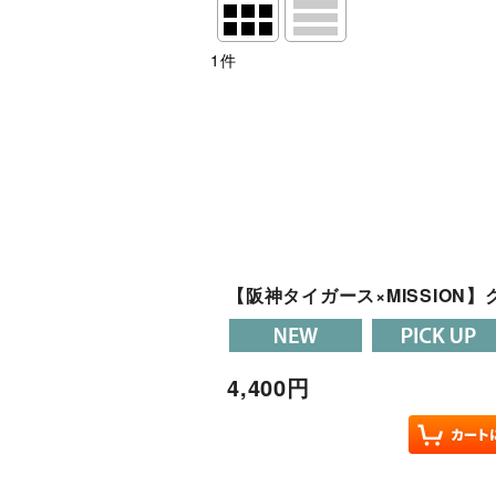
1
件
表示数
:
並び順
:
絞り込む
【阪神タイガース×MISSION
4,400
円