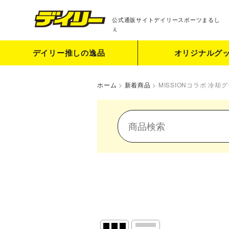
公式通販サイト
デイリースポーツまるし
ぇ
デイリー推しの逸品
オリジナルグ
ホーム
>
新着商品
>
MISSIONコラボ 冷却