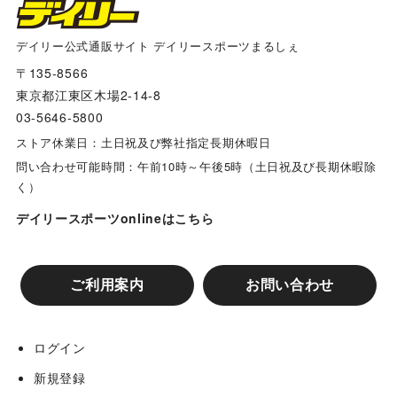
阪神タイガース×デイリー×江坂ジーンズ
デイリー公式通販サイト デイリースポーツまるしぇ
〒135-8566
多田文ヒコｘ阪神タイガース コラボグッズ
東京都江東区木場2-14-8
03-5646-5800
兵庫ジビエレザーｘ阪神タイガース コラボグッズ
ストア休業日：土日祝及び弊社指定長期休暇日
問い合わせ可能時間：午前10時～午後5時（土日祝及び長期休暇除
く）
リゲッタカヌー コラボグッズ
デイリースポーツonlineはこちら
阪神タイガースコラボ カップ&タンブラー
ご利用案内
お問い合わせ
阪神タイガース スマホケース
ログイン
阪神タイガースコラボ グローブバッグ
新規登録