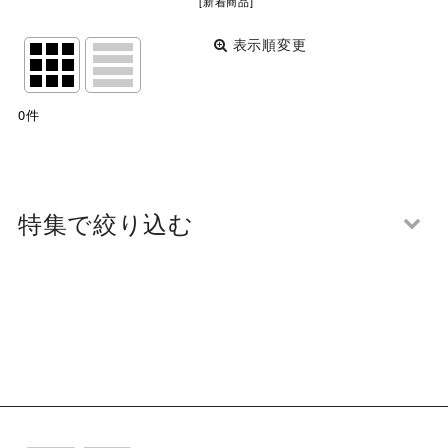
[
新着商品
]
表示順変更
閉じる
表示数
:
0
件
並び順
:
絞り込む
特集で絞り込む
将棋大会２０２５
カラマンダリン
アートパネル