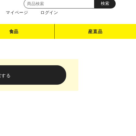
マイページ
ログイン
食品
産直品