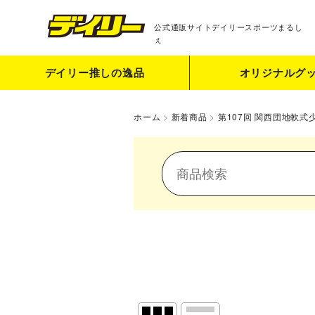
公式通販サイト
デイリースポーツまるし
ぇ
デイリー推しの逸品
オリジナルグ
ホーム
>
新着商品
>
第107回 関西団地軟