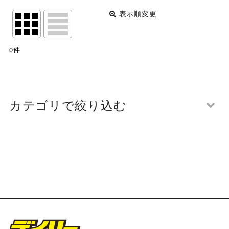
表示順変更
閉じる
表示数
:
0
件
並び順
:
絞り込む
カテゴリで絞り込む
第107回 関西団地軟式少年野球選手権大会 写真一覧
(全商品)
16日開催 箕面対桃山台
16日開催 美木多対開成