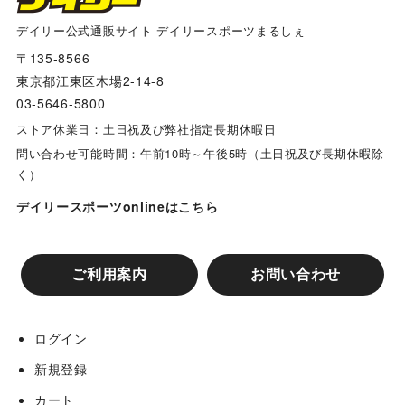
16日開催 茶山台対川越
デイリー公式通販サイト デイリースポーツまるしぇ
〒135-8566
東京都江東区木場2-14-8
16日開催 千里山対魚住
03-5646-5800
ストア休業日：土日祝及び弊社指定長期休暇日
16日開催 金岡対晴美台
問い合わせ可能時間：午前10時～午後5時（土日祝及び長期休暇除
く）
16日開催 北摂対英彰
デイリースポーツonlineはこちら
16日開催 枚方香里対竹城台
ご利用案内
お問い合わせ
16日開催 千里丘対宮川
ログイン
新規登録
17日開催 竹城台対千里丘
カート