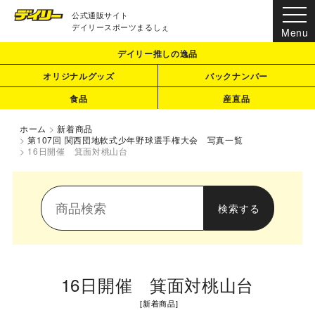
公式通販サイト
デイリースポーツまるしぇ
デイリー推しの逸品
オリジナルグッズ
バックナンバー
食品
産直品
ホーム
>
新着商品
>
第107回 関西団地軟式少年野球選手権大会 写真一覧
>
16日開催 箕面対桃山台
16日開催 箕面対桃山台
[
新着商品
]