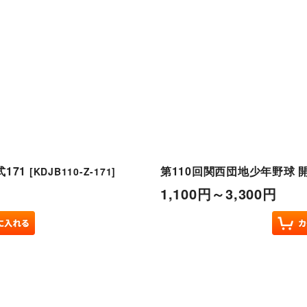
171
第110回関西団地少年野球 開
[
KDJB110-Z-171
]
1,100
円
～3,300
円