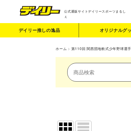
公式通販サイト
デイリースポーツまるし
ぇ
デイリー推しの逸品
オリジナルグ
ホーム
>
第110回 関西団地軟式少年野球選