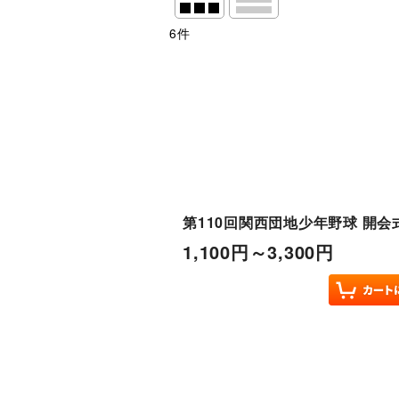
6
件
表示数
:
並び順
:
絞り込む
第110回関西団地少年野球 開会式
1,100
円
～3,300
円