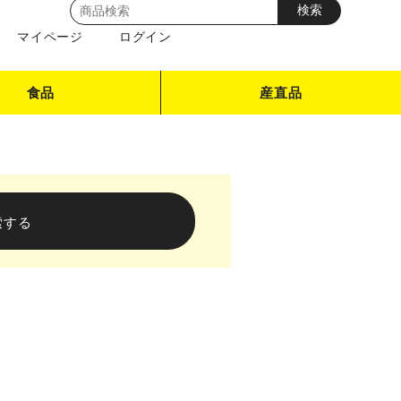
マイページ
ログイン
食品
産直品