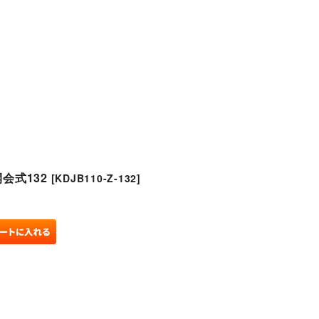
閉じる
会式132
[
KDJB110-Z-132
]