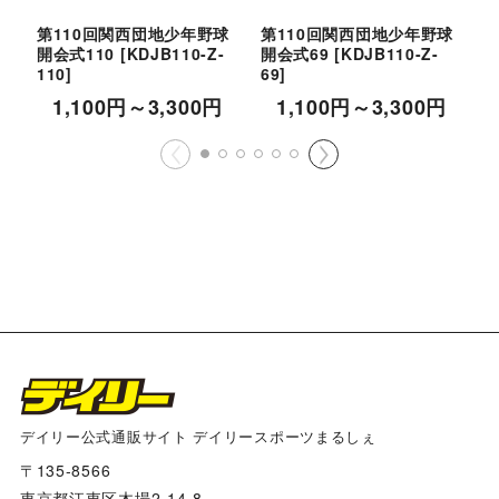
第110回関西団地少年野球
第110回関西団地少年野球
開会式110
[
KDJB110-Z-
開会式69
[
KDJB110-Z-
開
110
]
69
]
5
1,100
円
～3,300
円
1,100
円
～3,300
円
デイリー公式通販サイト デイリースポーツまるしぇ
〒135-8566
東京都江東区木場2-14-8