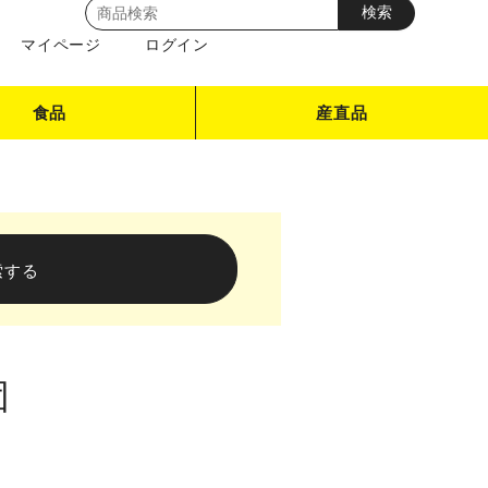
マイページ
ログイン
食品
産直品
団