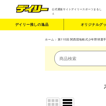
公式通販サイト
デイリースポーツまるし
ぇ
デイリー推しの逸品
オリジナルグ
ホーム
>
第110回 関西団地軟式少年野球選