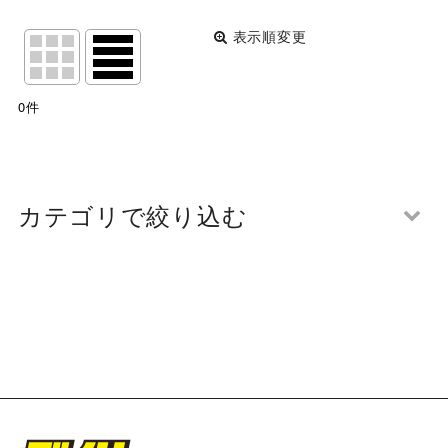
表示順変更
閉じる
表示数
:
0
件
並び順
:
絞り込む
カテゴリで絞り込む
第108回 関西団地軟式少年野球選手権大会 7月14日開
催1回戦 写真一覧 (全商品)
箕面対魚住
新檜尾台対玉櫛