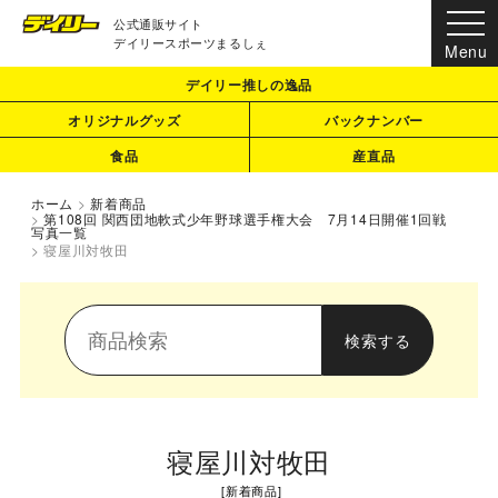
公式通販サイト
デイリースポーツまるしぇ
デイリー推しの逸品
オリジナルグッズ
バックナンバー
食品
産直品
ホーム
>
新着商品
>
第108回 関西団地軟式少年野球選手権大会 7月14日開催1回戦
写真一覧
>
寝屋川対牧田
寝屋川対牧田
[
新着商品
]