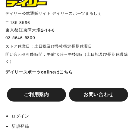
寝屋川対牧田
デイリー公式通販サイト デイリースポーツまるしぇ
〒135-8566
東京都江東区木場2-14-8
千里山対美木多
03-5646-5800
ストア休業日：土日祝及び弊社指定長期休暇日
庭代台対宮川
問い合わせ可能時間：午前10時～午後5時（土日祝及び長期休暇除
く）
金岡対枚方香里
デイリースポーツonlineはこちら
桃山台対箕谷
ご利用案内
お問い合わせ
ポンズジュニア対ポルテ堺
ログイン
新規登録