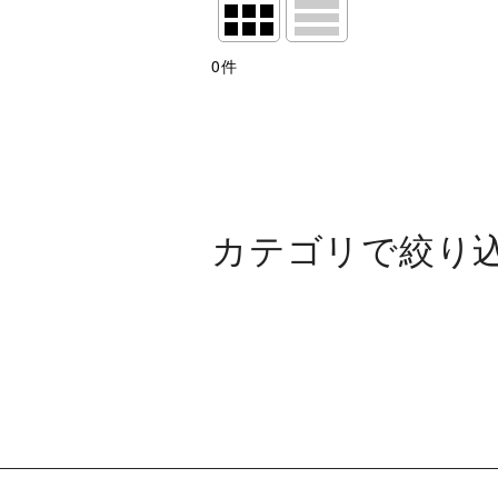
表示数
:
0
件
並び順
:
絞り込む
カテゴリで絞り
第108回 関西団地軟式少年野球選手
箕面対魚住
新檜尾台対玉櫛