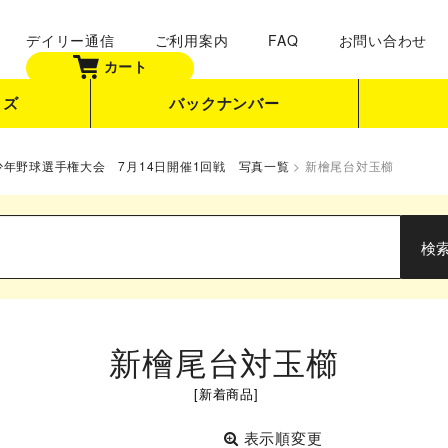
デイリー通信
ご利用案内
FAQ
お問い合わせ
カート
ッズ
バックナンバー
式少年野球選手権大会 7月14日開催1回戦 写真一覧
>
新檜尾台対玉櫛
新檜尾台対玉櫛
[
新着商品
]
表示順変更