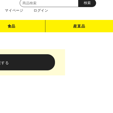
マイページ
ログイン
食品
産直品