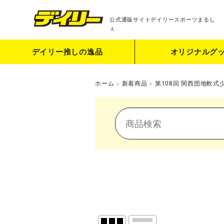
公式通販サイト
デイリースポーツまるし
ぇ
デイリー推しの逸品
オリジナルグ
ホーム
>
新着商品
>
第108回 関西団地軟