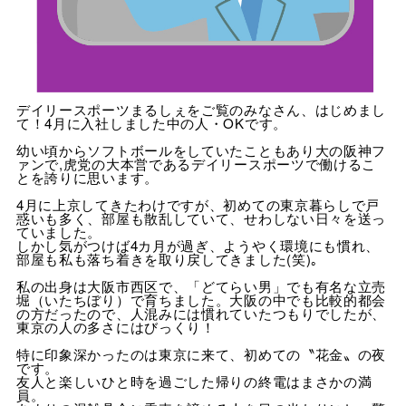
デイリースポーツまるしぇをご覧のみなさん、はじめまし
て！4月に入社しました中の人・OKです。
幼い頃からソフトボールをしていたこともあり大の阪神フ
ァンで,虎党の大本営であるデイリースポーツで働けるこ
とを誇りに思います。
4月に上京してきたわけですが、初めての東京暮らしで戸
惑いも多く、部屋も散乱していて、せわしない日々を送っ
ていました。
しかし気がつけば4カ月が過ぎ、ようやく環境にも慣れ、
部屋も私も落ち着きを取り戻してきました(笑)｡
私の出身は大阪市西区で、「どてらい男」でも有名な立売
堀（いたちぼり）で育ちました。大阪の中でも比較的都会
の方だったので、人混みには慣れていたつもりでしたが、
東京の人の多さにはびっくり！
特に印象深かったのは東京に来て、初めての〝花金〟の夜
です。
友人と楽しいひと時を過ごした帰りの終電はまさかの満
員。