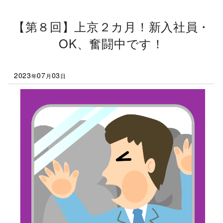
【第８回】上京２カ月！新入社員・
OK、奮闘中です！
2023
07
03
年
月
日