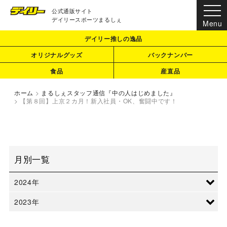
公式通販サイト
デイリースポーツまるしぇ
デイリー推しの逸品
オリジナルグッズ
バックナンバー
食品
産直品
ホーム
>
まるしぇスタッフ通信『中の人はじめました』
>
【第８回】上京２カ月！新入社員・OK、奮闘中です！
月別一覧
2024年
2023年