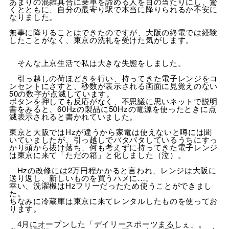
あまりの混雑具合に乗車を諦める人を目の当たりにし、驚
くとともに、自分の最寄り駅で本当に降りられるか不安に
なりました。
無事に降りることはできたのですが、大阪の終電では経験
したことがなく、東京の洗礼を受けた気がします。
そんな上京生活で私は大きな失態をしました。
引っ越しの荷ほどきを行い、持ってきた電子レンジをコ
ンセントにさすと、秒数が表示される画面に見覚えのない
50の数字が点滅しています。
ボタンを押しても反応がなく、不思議に思いネットで説明
書をみると、60Hzの製品に50Hzの電源を使ったときに点
滅表示されると書かれていました。
東京と大阪ではHzが違うから家電は使えないと噂には聞
いていましたが、引っ越しでバタバタしているうちにすっ
かり頭から抜け落ち、何も考えずに持ってきた電子レンジ
は東京に来て「ただの箱」と化しました（泣）。
Hzの改修には2万円程かかると言われ、レンジは大阪に
送り返し、新しいものを買うハメに…。
幸い、洗濯機はHzフリーだったため使うことができまし
た。
ちなみに冷蔵庫は東京に来てレンタルしたものを使ってお
ります。
4月にオープンした「デイリースポーツまるしぇ」。