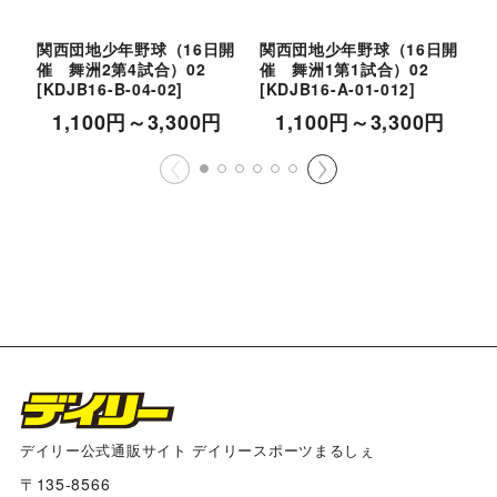
関西団地少年野球（16日開
関西団地少年野球（16日開
催 舞洲2第4試合）02
催 舞洲1第1試合）02
催
[
KDJB16-B-04-02
]
[
KDJB16-A-01-012
]
[
1,100
円
～3,300
円
1,100
円
～3,300
円
デイリー公式通販サイト デイリースポーツまるしぇ
〒135-8566