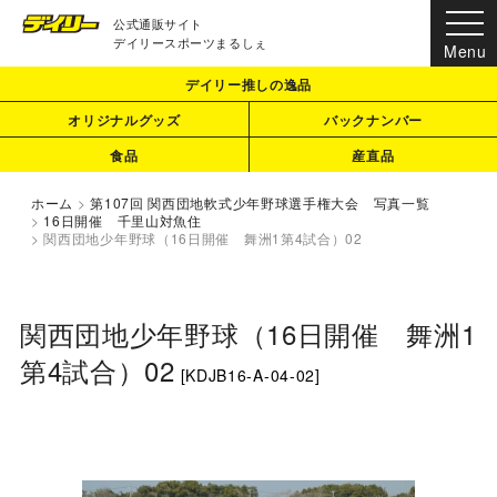
公式通販サイト
デイリースポーツまるしぇ
デイリー推しの逸品
オリジナルグッズ
バックナンバー
食品
産直品
ホーム
>
第107回 関西団地軟式少年野球選手権大会 写真一覧
>
16日開催 千里山対魚住
>
関西団地少年野球（16日開催 舞洲1第4試合）02
関西団地少年野球（16日開催 舞洲1
第4試合）02
[
KDJB16-A-04-02
]