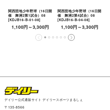
関西団地少年野球（16日開
関西団地少年野球（16日開
催 舞洲2第1試合）08
催 舞洲2第4試合）08
催
[
KDJB16-B-01-08
]
[
KDJB16-B-04-08
]
[
1,100
円
～3,300
円
1,100
円
～3,300
円
デイリー公式通販サイト デイリースポーツまるしぇ
〒135-8566