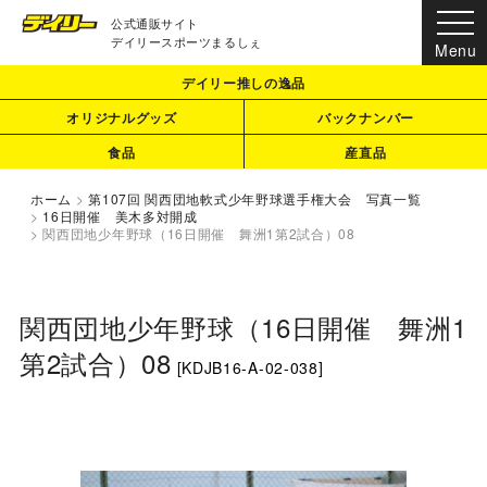
公式通販サイト
デイリースポーツまるしぇ
デイリー推しの逸品
オリジナルグッズ
バックナンバー
食品
産直品
ホーム
>
第107回 関西団地軟式少年野球選手権大会 写真一覧
>
16日開催 美木多対開成
>
関西団地少年野球（16日開催 舞洲1第2試合）08
関西団地少年野球（16日開催 舞洲1
第2試合）08
[
KDJB16-A-02-038
]