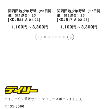
関西団地少年野球（23日開
関西団地少年野球（17日開
催 第1試合）23
催 第2試合）23
催
[
KDJB23-A-01-23
]
[
KDJB17-A-02-23
]
[
1,100
円
～3,300
円
1,100
円
～3,300
円
デイリー公式通販サイト デイリースポーツまるしぇ
〒135-8566