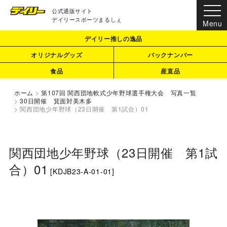
公式通販サイト
デイリースポーツまるしぇ
デイリー推しの逸品
オリジナルグッズ
バックナンバー
食品
産直品
ホーム
>
第107回 関西団地軟式少年野球選手権大会 写真一覧
>
30日開催 箕面対美木多
>
関西団地少年野球（23日開催 第1試合）01
関西団地少年野球（23日開催 第1試
合）01
[
KDJB23-A-01-01
]