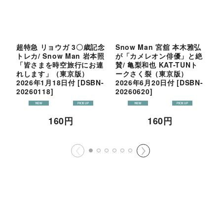
超特急 リョウガ 3〇歳記念
Snow Man 宮舘 本木雅弘
S
トレカ/ Snow Man 岩本照
が「カメレオン俳優」と絶
リ
「皆さまを時空旅行にお連
賛/ 亀梨和也 KAT-TUNト
“
れします」（東京版）
ークさく裂（東京版）
（
2026年1月18日付
[
DSBN-
2026年6月20日付
[
DSBN-
20260118
]
20260620
]
160
円
160
円