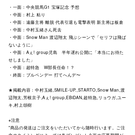
・一面：中央競馬G1 宝塚記念 予想
・中面：村上 粘り
・中面：遠藤主将 離脱 代表引退も電撃表明 新主将は板倉
・中面：中村玉緒さん死去
・中面：Snow Man 渡辺翔太 飛ぶシーンで「セリフは飛ば
ないように」
・中面：Aぇ! group児島 半年遅れ公開に「本当にお待た
せしました」
・中面：超特急 W部長任命！？
・終面：ブルペンデー 打てへんデ〜
★掲載内容：中村玉緒,SMILE-UP.,STARTO,Snow Man,渡
辺翔太,芳根京子,Aぇ! group,EBiDAN,超特急,リョウガ,ユー
キ,村上頌樹
※注意
*商品の発送はご注文をいただいてから随時行います。ご注
文のタイミングによっては各プレゼント企画の応募期間が