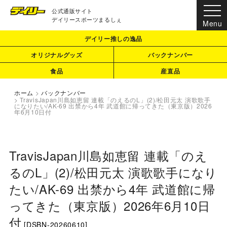
公式通販サイト
デイリースポーツまるしぇ
デイリー推しの逸品
オリジナルグッズ
バックナンバー
食品
産直品
ホーム
>
バックナンバー
>
TravisJapan川島如恵留 連載「のえるのL」(2)/松田元太 演歌歌手
になりたい/AK-69 出禁から4年 武道館に帰ってきた（東京版）2026
年6月10日付
TravisJapan川島如恵留 連載「のえ
るのL」(2)/松田元太 演歌歌手になり
たい/AK-69 出禁から4年 武道館に帰
ってきた（東京版）2026年6月10日
付
[
DSBN-20260610
]