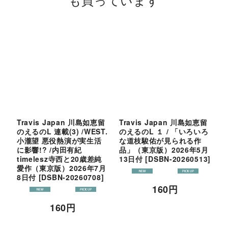
Travis Japan 川島如恵留
Travis Japan 川島如恵留
T
のえるのL 連載(3) /WEST.
のえるのL １ / 「いろいろ
臨
小瀧望 悪役熱演が実生活
な道枝駿佑が見られる作
に影響!? /内田有紀
品」（東京版）2026年5月
2
timelesz寺西と20歳差純
13日付
[
DSBN-20260513
]
2
愛作（東京版）2026年7月
8日付
[
DSBN-20260708
]
160
円
160
円