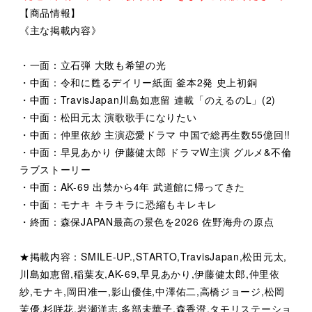
【商品情報】
《主な掲載内容》
・一面：立石弾 大敗も希望の光
・中面：令和に甦るデイリー紙面 釜本2発 史上初銅
・中面：TravisJapan川島如恵留 連載「のえるのL」(2)
・中面：松田元太 演歌歌手になりたい
・中面：仲里依紗 主演恋愛ドラマ 中国で総再生数55億回!!
・中面：早見あかり 伊藤健太郎 ドラマW主演 グルメ&不倫
ラブストーリー
・中面：AK-69 出禁から4年 武道館に帰ってきた
・中面：モナキ キラキラに恐縮もキレキレ
・終面：森保JAPAN最高の景色を2026 佐野海舟の原点
★掲載内容：SMILE-UP.,STARTO,TravisJapan,松田元太,
川島如恵留,稲葉友,AK-69,早見あかり,伊藤健太郎,仲里依
紗,モナキ,岡田准一,影山優佳,中澤佑二,高橋ジョージ,松岡
茉優,杉咲花,岩瀬洋志,多部未華子,森香澄,タモリステーショ