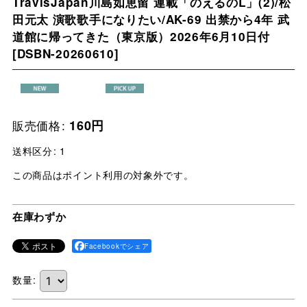
TravisJapan川島如恵留 連載「のえるのL」(2)/松
田元太 演歌歌手になりたい/AK-69 出禁から4年 武
道館に帰ってきた（東京版）2026年6月10日付
[
DSBN-20260610
]
販売価格
:
160
円
送料区分
:
1
この商品はポイント利用の対象外です。
在庫わずか
Facebookでシェア
数量
: