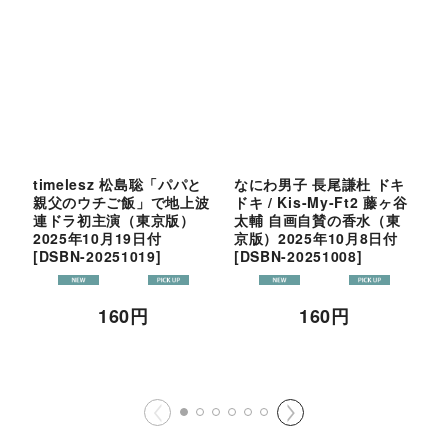
timelesz 松島聡「パパと
なにわ男子 長尾謙杜 ドキ
L
親父のウチご飯」で地上波
ドキ / Kis-My-Ft2 藤ヶ谷
狂
連ドラ初主演（東京版）
太輔 自画自賛の香水（東
2
2025年10月19日付
京版）2025年10月8日付
[
DSBN-20251019
]
[
DSBN-20251008
]
160
円
160
円