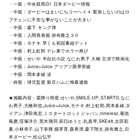
・一面：中央競馬G1 日本ダービー情報
・中面：ダービーはまいにちコーヘイ４ 緊張しないのはロ
ブチェンに不安な事がないことが大きい
・中面：森下 キング弾
・中面：人間再発掘 掛布雅之３０
・中面：モナキ 早くも初冠番組ゲット
・中面：村上虹郎 テレ東でホラー再び
・中面：せいや 半自伝小説 なにわ男子 大橋 主演で映画化
・中面：Juice=Juice アツアツ限界突破
・中面：岡本多緒 涙
・終面：球児監督 新庄ハムに悔幕連敗
★掲載内容：霜降り明星,せいや,SMILE-UP.,STARTO,なに
わ男子,大橋和也,Juice=Juice,モナキ,村上虹郎,岡本多緒,ダ
イアン,津田篤宏,ミスタートロットジャパン,timelesz,菊池
風磨,窪塚洋介,荒木飛羽,辰巳ゆうと,礼真琴,SKE48,太田彩
夏,小林幸子,山下幸輝,畑芽育,森香澄,森下翔太,掛布雅之,日
本ダービー,松山弘平