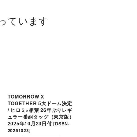
っています
TOMORROW X
「ACEes Arena Tour 2
TOGETHER 5大ドーム決定
“V”」東京公演 / 伊藤百
/ ヒロミ×相葉 26年ぶりレギ
「成長目に焼き付けて」
ュラー番組タッグ（東京版）
京版）2026年7月13日
2025年10月23日付
[
DSBN-
[
DSBN-20260713
]
20251023
]