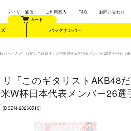
デイリー通信
ご利用案内
FAQ
お問い合わせ
カート
ッズ
バックナンバー
48だったんだ」目指し爪痕残す / 北中米W杯日本代表メンバー26選手発表（東京
イリ「このギタリストAKB48
北中米W杯日本代表メンバー26
付
[
DSBN-20260516
]