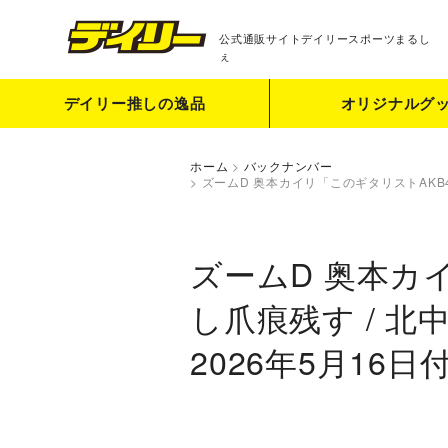
公式通販サイト
デイリースポーツまるし
ぇ
デイリー推しの逸品
オリジナルグ
ホーム
>
バックナンバー
>
ズームD 奥本カイリ「このギタリストAKB
ズームD 奥本カ
し爪痕残す / 
2026年5月16日