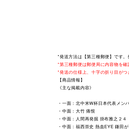
*発送方法は【第三種郵便】です。
*第三種郵便は郵便局に内容物を確
*発送の仕様上、十字の折り目がつ
【商品情報】
《主な掲載内容》
・一面：北中米W杯日本代表メンバ
・中面：大竹 痛恨
・中面：人間再発掘 掛布雅之２４
・中面：福西崇史 熱血EYE 鎌田