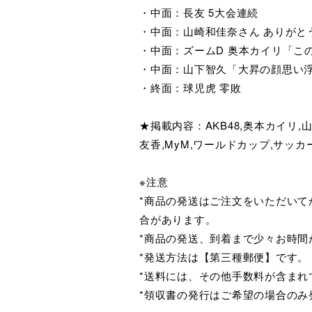
・中面：長友 5大会連続
・中面：山崎和佳奈さん ありがと
・中面：ズームD 奥本カイリ「こ
・中面：山下智久「大昇の顔思い
・終面：球児虎 零敗
★掲載内容：AKB48,奥本カイリ,山崎和
友香,MyM,ワールドカップ,サッカ
※注意
*商品の発送はご注文をいただい
合があります。
*商品の発送、到着まで少々お時間
*発送方法は【第三種郵便】です。
*送料には、その他手数料が含まれ
*領収書の発行はご希望の場合の