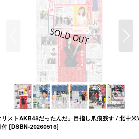
リストAKB48だったんだ」目指し爪痕残す / 北中
日付
[
DSBN-20260516
]