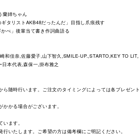
う蘭姉ちゃん
のギタリストAKB48だったんだ」目指し爪痕残す
浮かべ」後輩当て書き作詞曲語る
佳奈,佐藤愛子,山下智久,SMILE-UP.,STARTO,KEY TO L
ー日本代表,森保一,掛布雅之
てから随時行います。ご注文のタイミングによっては各プレゼン
がかかる場合がございます。
ています。
み発行いたします。ご希望の方は備考欄にご明記ください。