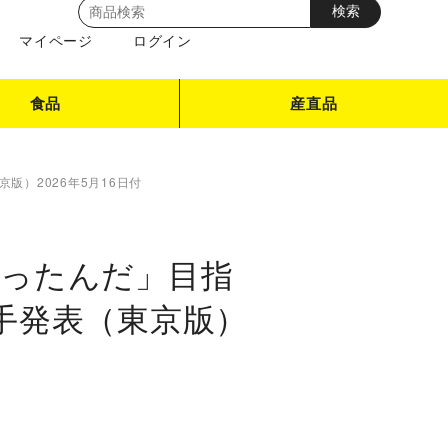
マイページ
ログイン
食品
産直品
版）2026年5月16日付
だったんだ」目指
選手発表（東京版）