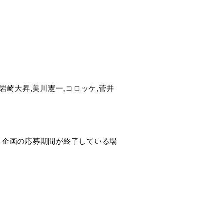
IT,岩崎大昇,美川憲一,コロッケ,菅井
ト企画の応募期間が終了している場