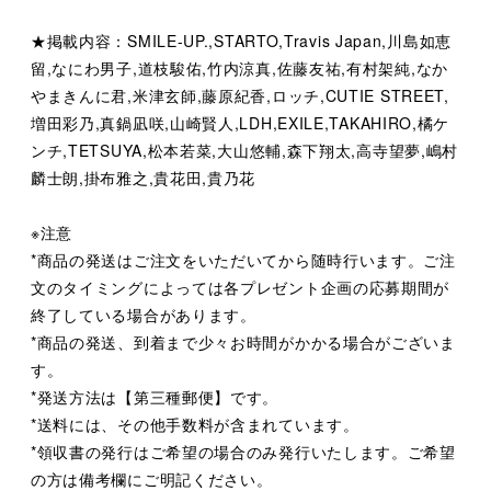
★掲載内容：SMILE-UP.,STARTO,Travis Japan,川島如恵
留,なにわ男子,道枝駿佑,竹内涼真,佐藤友祐,有村架純,なか
やまきんに君,米津玄師,藤原紀香,ロッチ,CUTIE STREET,
増田彩乃,真鍋凪咲,山崎賢人,LDH,EXILE,TAKAHIRO,橘ケ
ンチ,TETSUYA,松本若菜,大山悠輔,森下翔太,高寺望夢,嶋村
麟士朗,掛布雅之,貴花田,貴乃花
※注意
*商品の発送はご注文をいただいてから随時行います。ご注
文のタイミングによっては各プレゼント企画の応募期間が
終了している場合があります。
*商品の発送、到着まで少々お時間がかかる場合がございま
す。
*発送方法は【第三種郵便】です。
*送料には、その他手数料が含まれています。
*領収書の発行はご希望の場合のみ発行いたします。ご希望
の方は備考欄にご明記ください。