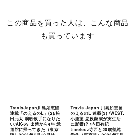
この商品を買った人は、こんな商品
も買っています
TravisJapan川島如恵留
Travis Japan 川島如恵留
O
連載「のえるのL」(2)/松
のえるのL 連載(3) /WEST.
N
田元太 演歌歌手になりた
小瀧望 悪役熱演が実生活
初
い/AK-69 出禁から4年 武
に影響!? /内田有紀
道館に帰ってきた（東京
timelesz寺西と20歳差純
版）2026年6月10日付
愛作（東京版）2026年7月
京