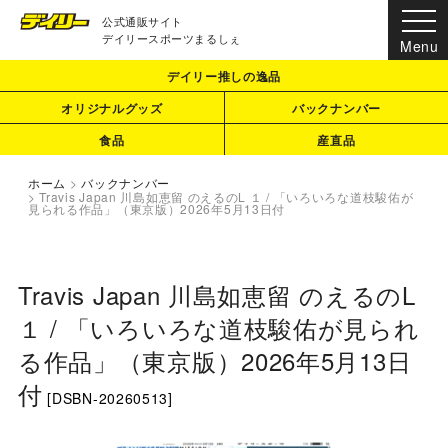
公式通販サイト
デイリースポーツまるしぇ
デイリー推しの逸品
オリジナルグッズ
バックナンバー
食品
産直品
ホーム
>
バックナンバー
>
Travis Japan 川島如恵留 のえるのL １ / 「いろいろな道枝駿佑が
見られる作品」（東京版）2026年5月13日付
Travis Japan 川島如恵留 のえるのL
１ / 「いろいろな道枝駿佑が見られ
る作品」（東京版）2026年5月13日
付
[
DSBN-20260513
]