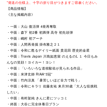
*発送の仕様上、十字の折り目がつきますご容赦ください。
【商品情報】
《主な掲載内容》
・一面：大山 復活弾 4発再奪取
・中面：森下 初2番 初満弾 高寺 初先頭弾
・中面：嶋村 初アーチ
・中面：人間再発掘 掛布雅之２１
・中面：令和に甦るデイリー紙面 貴花田 歴史的金星
・中面：Travis Japan 川島如恵留 のえるのL １ 今日もみ
んなの笑顔！ヨイカー！ヨシ！
・中面：「いろいろな道枝駿佑が見られる作品」
・中面：米津玄師 RIAA“3冠”
・中面：竹内涼真 「暑苦しいほど全力で戦う」
・中面：令和にキラリ 佐藤友祐 来月30歳「大人な役挑戦
したい」
・中面：有村架純 きんに君にツッコミ
・終面：大谷に完全休養日プラン