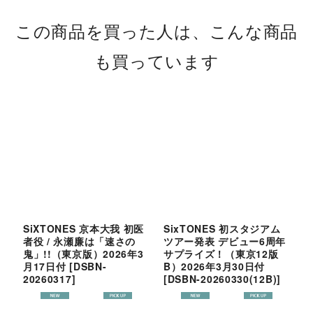
この商品を買った人は、こんな商品
も買っています
SiXTONES 京本大我 初医
SixTONES 初スタジアム
S
者役 / 永瀬廉は「速さの
ツアー発表 デビュー6周年
鬼」!!（東京版）2026年3
サプライズ！（東京12版
2
月17日付
[
DSBN-
B）2026年3月30日付
2
20260317
]
[
DSBN-20260330(12B)
]