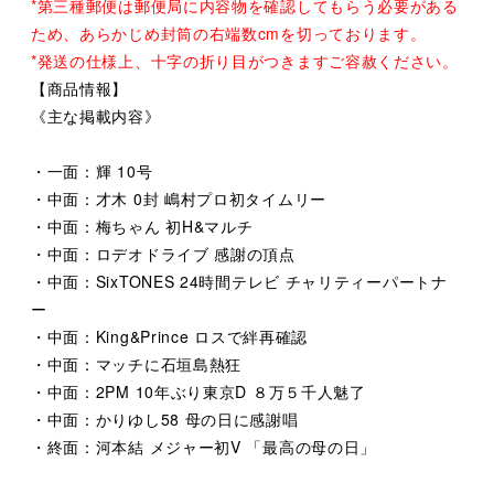
*第三種郵便は郵便局に内容物を確認してもらう必要がある
ため、あらかじめ封筒の右端数cmを切っております。
*発送の仕様上、十字の折り目がつきますご容赦ください。
【商品情報】
《主な掲載内容》
・一面：輝 10号
・中面：才木 0封 嶋村プロ初タイムリー
・中面：梅ちゃん 初H&マルチ
・中面：ロデオドライブ 感謝の頂点
・中面：SixTONES 24時間テレビ チャリティーパートナ
ー
・中面：King&Prince ロスで絆再確認
・中面：マッチに石垣島熱狂
・中面：2PM 10年ぶり東京D ８万５千人魅了
・中面：かりゆし58 母の日に感謝唱
・終面：河本結 メジャー初V 「最高の母の日」