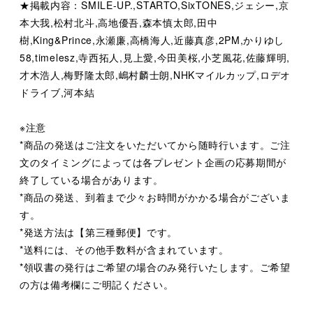
★掲載内容：SMILE-UP.,STARTO,SixTONES,ジェシー,京
本大我,松村北斗,高地優吾,森本慎太郎,田中
樹,King&Prince,永瀬廉,高橋海人,近藤真彦,2PM,かりゆし
58,timelesz,寺西拓人,見上愛,今田美桜,小芝風花,佐藤輝明,
才木浩人,梅野隆太郎,嶋村麟士朗,NHKマイルカップ,ロデオ
ドライブ,河本結
※注意
*商品の発送はご注文をいただいてから随時行います。ご注
文のタイミングによっては各プレゼント企画の応募期間が
終了している場合があります。
*商品の発送、到着まで少々お時間がかかる場合がございま
す。
*発送方法は【第三種郵便】です。
*送料には、その他手数料が含まれています。
*領収書の発行はご希望の場合のみ発行いたします。ご希望
の方は備考欄にご明記ください。