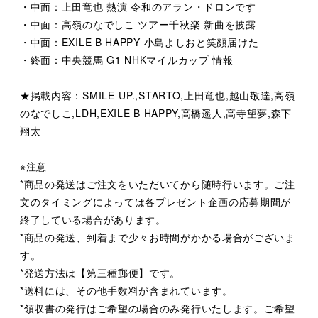
・中面：上田竜也 熱演 令和のアラン・ドロンです
・中面：高嶺のなでしこ ツアー千秋楽 新曲を披露
・中面：EXILE B HAPPY 小島よしおと笑顔届けた
・終面：中央競馬 G1 NHKマイルカップ 情報
★掲載内容：SMILE-UP.,STARTO,上田竜也,越山敬達,高嶺
のなでしこ,LDH,EXILE B HAPPY,高橋遥人,高寺望夢,森下
翔太
※注意
*商品の発送はご注文をいただいてから随時行います。ご注
文のタイミングによっては各プレゼント企画の応募期間が
終了している場合があります。
*商品の発送、到着まで少々お時間がかかる場合がございま
す。
*発送方法は【第三種郵便】です。
*送料には、その他手数料が含まれています。
*領収書の発行はご希望の場合のみ発行いたします。ご希望