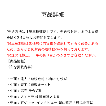
商品詳細
*発送方法は【第三種郵便】です。発送後お届けまで土日祝
を除く3-4日程度お時間を要します。
*第三種郵便は郵便局に内容物を確認してもらう必要がある
ため、あらかじめ封筒の右端数cmを切っております。
*発送の仕様上、十字の折り目がつきますご容赦ください。
【商品情報】
《主な掲載内容》
・一面：遥人 3連続歓封 60年ぶり快挙
・中面：森下 9連戦オールH
・中面：高寺 千金V弾
・中面：人間再発掘 掛布雅之１８
・中面：直ゲキッ!!インタビュー 越山敬達「役に正直に」