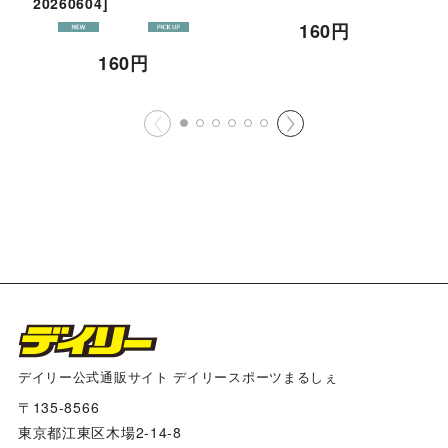
20260604
]
2
2
160
円
160
円
デイリー公式通販サイト デイリースポーツまるしぇ
〒135-8566
東京都江東区木場2-14-8