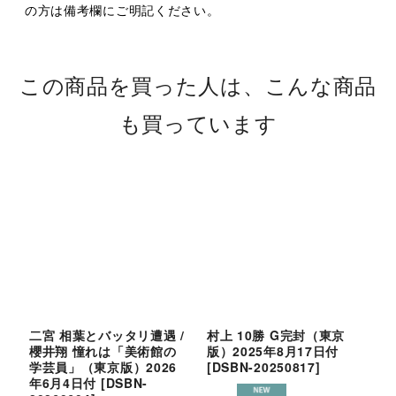
の方は備考欄にご明記ください。
この商品を買った人は、こんな商品
も買っています
二宮 相葉とバッタリ遭遇 /
村上 10勝 G完封（東京
櫻井翔 憧れは「美術館の
版）2025年8月17日付
感
学芸員」（東京版）2026
[
DSBN-20250817
]
年6月4日付
[
DSBN-