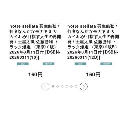
notte stellata 羽生結弦 /
notte stellata 羽生結弦 /
羽
何者なんだ!?モナキ３ サ
何者なんだ!?モナキ３ サ
T
カイJr.が目指す人生の再開
カイJr.が目指す人生の再開
N
発 / 土屋太鳳 佐藤勝利 ト
発 / 土屋太鳳 佐藤勝利 ト
2
ラック爆走 （東京10版）
ラック爆走 （東京12版B）
2
2026年3月11日付
[
DSBN-
2026年3月11日付
[
DSBN-
20260311(10)
]
20260311(12B)
]
160
円
160
円