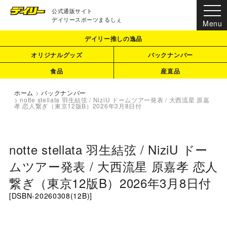
公式通販サイト
デイリースポーツまるしぇ
デイリー推しの逸品
オリジナルグッズ
バックナンバー
食品
産直品
ホーム
>
バックナンバー
>
notte stellata 羽生結弦 / NiziU ドームツアー発表 / 大西流星 原嘉
孝 恋人繋ぎ（東京12版B）2026年3月8日付
notte stellata 羽生結弦 / NiziU ドー
ムツアー発表 / 大西流星 原嘉孝 恋人
繋ぎ（東京12版B）2026年3月8日付
[
DSBN-20260308(12B)
]