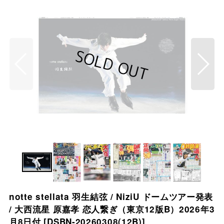
notte stellata 羽生結弦 / NiziU ドームツアー発表
/ 大西流星 原嘉孝 恋人繋ぎ（東京12版B）2026年3
月8日付
[
DSBN-20260308(12B)
]