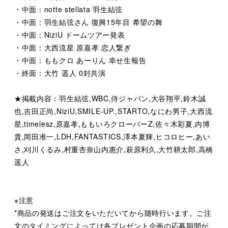
・中面：notte stellata 羽生結弦
・中面：羽生結弦さん 復興15年目 希望の舞
・中面：NiziU ドームツアー発表
・中面：大西流星 原嘉孝 恋人繋ぎ
・中面：ももクロ あーりん 幸せ生報告
・終面：大竹 遥人 0封共演
★掲載内容：羽生結弦,WBC,侍ジャパン,大谷翔平,鈴木誠
也,吉田正尚,NiziU,SMILE-UP.,STARTO,なにわ男子,大西流
星,timelesz,原嘉孝,ももいろクローバーZ,佐々木彩夏,内博
貴,岡田准一,LDH,FANTASTICS,澤本夏輝,ヒコロヒー,あい
さ,刈川くるみ,村重杏奈山内惠介,萩原利久,大竹耕太郎,高橋
遥人
※注意
*商品の発送はご注文をいただいてから随時行います。ご注
文のタイミングによっては各プレゼント企画の応募期間が