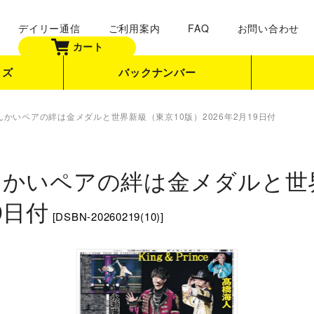
デイリー通信
ご利用案内
FAQ
お問い合わせ
カート
ッズ
バックナンバー
ce れんかいペアの絆は金メダルと世界新級（東京10版）2026年2月19日付
ce れんかいペアの絆は金メダルと
9日付
[
DSBN-20260219(10)
]