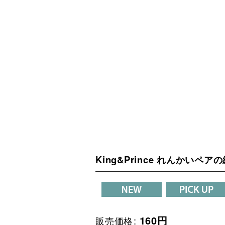
King&Prince れんかいペ
160
円
販売価格
: