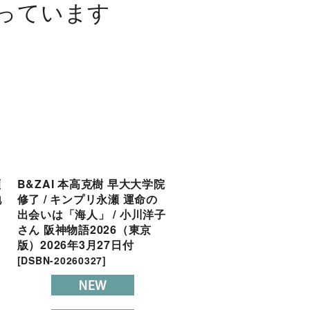
っています
瀬
B&ZAI 本高克樹 早大大学院
SiXTONES 京本大我 
地
修了 / キンプリ永瀬 運命の
役 / 永瀬廉は「速さの鬼」
出会いは「海人」 / 小川洋子
（東京版）2026年3月1
さん 阪神物語2026（東京
付
[
DSBN-20260317
]
版）2026年3月27日付
[
DSBN-20260327
]