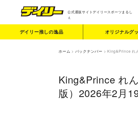
公式通販サイト
デイリースポーツまるし
ぇ
デイリー推しの逸品
オリジナルグ
ホーム
>
バックナンバー
>
King&Prin
King&Prin
版）2026年2月1