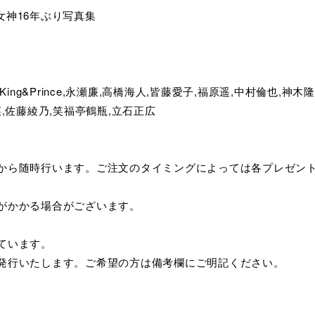
女神16年ぶり写真集
TO,King&Prince,永瀬廉,高橋海人,皆藤愛子,福原遥,中村倫也
菜,佐藤綾乃,笑福亭鶴瓶,立石正広
てから随時行います。ご注文のタイミングによっては各プレゼン
がかかる場合がございます。
ています。
み発行いたします。ご希望の方は備考欄にご明記ください。