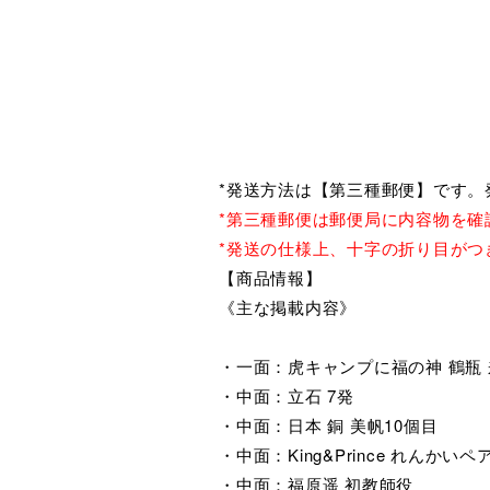
*発送方法は【第三種郵便】です。
*第三種郵便は郵便局に内容物を確
*発送の仕様上、十字の折り目がつ
【商品情報】
《主な掲載内容》
・一面：虎キャンプに福の神 鶴瓶
・中面：立石 7発
・中面：日本 銅 美帆10個目
・中面：King&Prince れんか
・中面：福原遥 初教師役