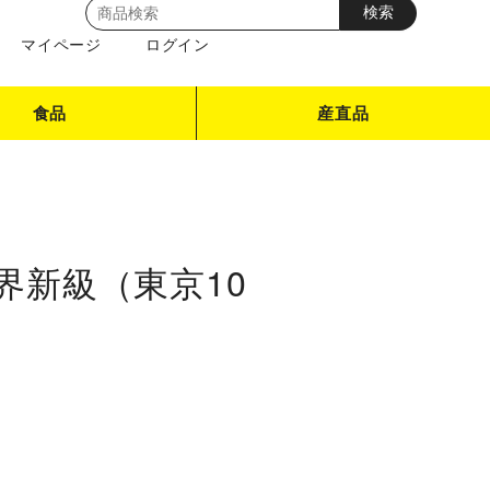
マイページ
ログイン
食品
産直品
世界新級（東京10