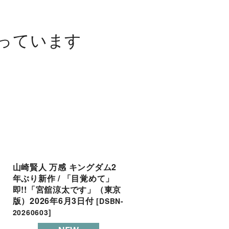
っています
山崎賢人 万感 キングダム2
超特急 等身大の4号車 
年ぶり新作 / 「目覚めて」
ヤ（東京版）2025年6月
即!!「宮舘涼太です」（東京
付
[
DSBN-20250606
]
版）2026年6月3日付
[
DSBN-
20260603
]