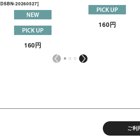
[
DSBN-20260527
]
160
円
160
円
ご利