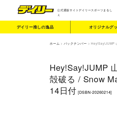
公式通販サイト
デイリースポーツまるし
ぇ
デイリー推しの逸品
オリジナルグ
ホーム
>
バックナンバー
>
Hey!Say!JU
Hey!Say!JU
殻破る / Snow
14日付
[
DSBN-20260214
]