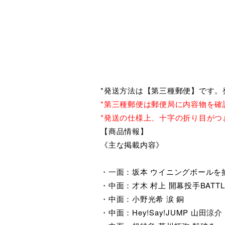
*発送方法は【第三種郵便】です。
*第三種郵便は郵便局に内容物を確
*発送の仕様上、十字の折り目がつ
【商品情報】
《主な掲載内容》
・一面：坂本 ウイニングボールを
・中面：才木 村上 開幕投手BATTL
・中面：小野光希 涙 銅
・中面：Hey!Say!JUMP 山田