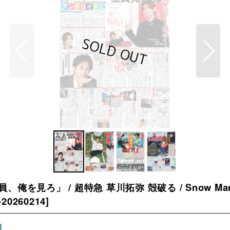
「全員、俺を見ろ」 / 超特急 草川拓弥 殻破る / Snow 
20260214
]