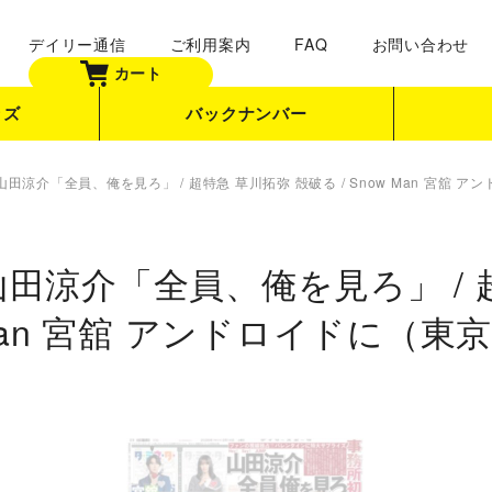
デイリー通信
ご利用案内
FAQ
お問い合わせ
カート
ッズ
バックナンバー
MP 山田涼介「全員、俺を見ろ」 / 超特急 草川拓弥 殻破る / Snow Man 宮舘
MP 山田涼介「全員、俺を見ろ」 /
 Man 宮舘 アンドロイドに（東京