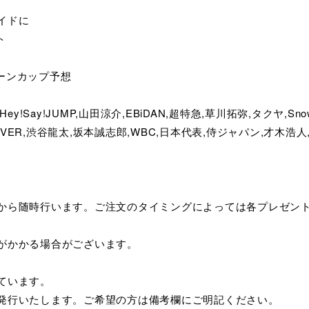
ロイドに
ト
ーンカップ予想
,Hey!Say!JUMP,山田涼介,EBiDAN,超特急,草川拓弥,タクヤ,S
EAVER,渋谷龍太,坂本誠志郎,WBC,日本代表,侍ジャパン,才木
てから随時行います。ご注文のタイミングによっては各プレゼン
がかかる場合がございます。
ています。
み発行いたします。ご希望の方は備考欄にご明記ください。