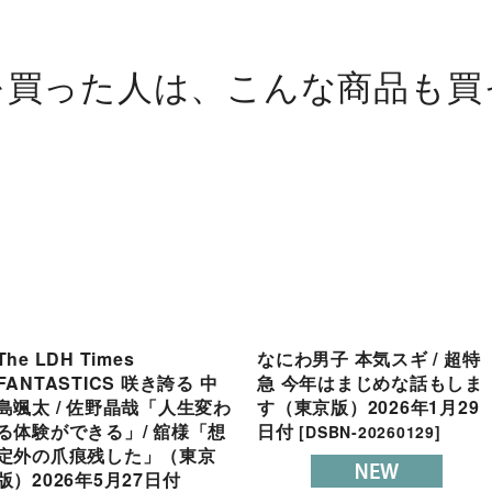
を買った人は、こんな商品も買
The LDH Times
なにわ男子 本気スギ / 超特
FANTASTICS 咲き誇る 中
急 今年はまじめな話もしま
島颯太 / 佐野晶哉「人生変わ
す（東京版）2026年1月29
る体験ができる」/ 舘様「想
日付
[
DSBN-20260129
]
定外の爪痕残した」（東京
版）2026年5月27日付