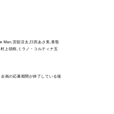
now Man,宮舘涼太,臼田あさ美,香取
浩人,村上頌樹,ミラノ・コルティナ五
ト企画の応募期間が終了している場