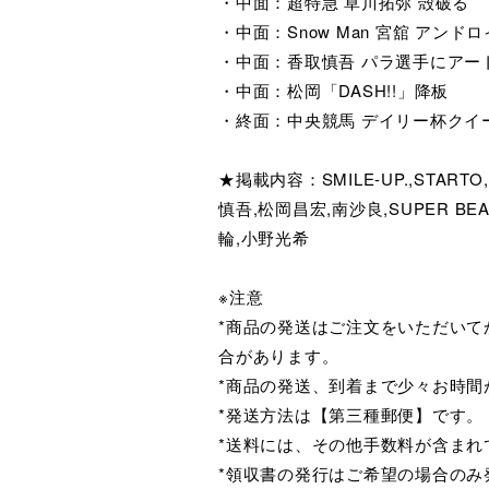
・中面：超特急 草川拓弥 殻破る
・中面：Snow Man 宮舘 アンド
・中面：香取慎吾 パラ選手にアー
・中面：松岡「DASH!!」降板
・終面：中央競馬 デイリー杯クイ
★掲載内容：SMILE-UP.,STARTO
慎吾,松岡昌宏,南沙良,SUPER B
輪,小野光希
※注意
*商品の発送はご注文をいただい
合があります。
*商品の発送、到着まで少々お時間
*発送方法は【第三種郵便】です。
*送料には、その他手数料が含まれ
*領収書の発行はご希望の場合の