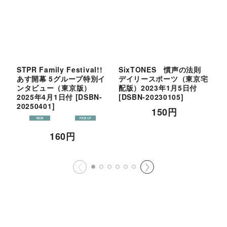
STPR Family Festival!!
SixTONES 慣声の法則
S
あす開幕 5グループ特別イ
デイリースポーツ（東京宅
（
ンタビュー（東京版）
配版）2023年1月5日付
2
2025年4月1日付
[
DSBN-
[
DSBN-20230105
]
2
20250401
]
150
円
160
円