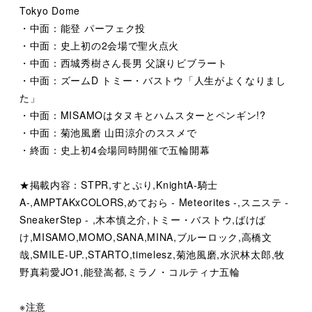
Tokyo Dome
・中面：能登 パーフェク投
・中面：史上初の2会場で聖火点火
・中面：西城秀樹さん長男 父譲りビブラート
・中面：ズームD トミー・バストウ「人生がよくなりまし
た」
・中面：MISAMOはタヌキとハムスターとペンギン!?
・中面：菊池風磨 山田涼介のススメで
・終面：史上初4会場同時開催で五輪開幕
★掲載内容：STPR,すとぷり,KnightA-騎士
A-,AMPTAKxCOLORS,めておら - Meteorites -,スニステ -
SneakerStep - ,木本慎之介,トミー・バストウ,ばけば
け,MISAMO,MOMO,SANA,MINA,ブルーロック,高橋文
哉,SMILE-UP.,STARTO,timelesz,菊池風磨,水沢林太郎,牧
野真莉愛JO1,能登嵩都,ミラノ・コルティナ五輪
※注意