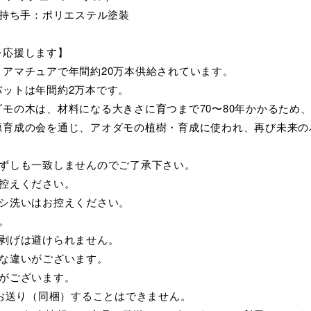
 持ち手：ポリエステル塗装
を応援します】
アマチュアで年間約20万本供給されています。
バットは年間約2万本です。
モの木は、材料になる大きさに育つまで70〜80年かかるため
源育成の会を通じ、アオダモの植樹・育成に使われ、再び未来の
必ずしも一致しませんのでご了承下さい。
控えください。
ゴシ洗いはお控えください。
。
の剥げは避けられません。
妙な違いがございます。
がございます。
にお送り（同梱）することはできません。