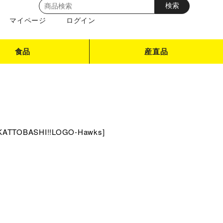
マイページ
ログイン
食品
産直品
KATTOBASHI!!LOGO-Hawks
]