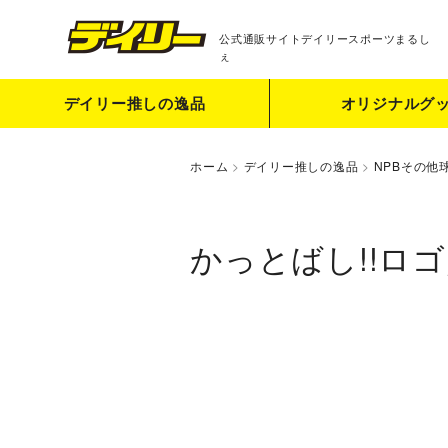
公式通販サイト
デイリースポーツまるし
ぇ
デイリー推しの逸品
オリジナルグ
ホーム
>
デイリー推しの逸品
>
NPBその他
かっとばし!!ロ