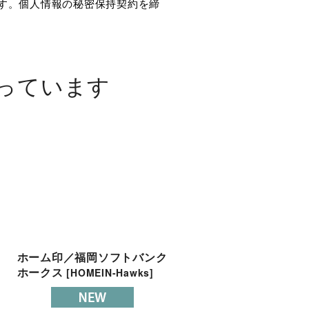
ます。個人情報の秘密保持契約を締
っています
ホーム印／福岡ソフトバンク
かっとばし!!ロゴ／広島
ホークス
カープ
[
HOMEIN-Hawks
]
[
KATTOBASHI!!LOGO-Ca