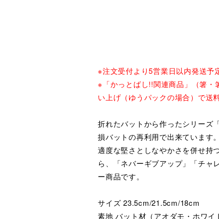
※注文受付より5営業日以内発送予
※「かっとばし!!関連商品」（箸
い上げ（ゆうパックの場合）で送
折れたバットから作ったシリーズ「
損バットの再利用で出来ています
適度な堅さとしなやかさを併せ持
ら、「ネバーギブアップ」「チャ
ー商品です。
サイズ 23.5cm/21.5cm/18cm
素地 バット材（アオダモ・ホワイ