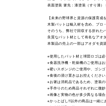
表面塗装 箸先：漆塗装（すり漆）
【未来の野球界と資源の保護育成
木製バットは輸入材を含め、プロ・
そのうち、弊社で回収する折れた
良質なバット材として有名なアオダ
本製品の売上の一部はアオダモ資
※使用したバット材と球団ロゴは
※食器洗浄機・乾燥機のご使用はお
※硬いスポンジのご使用や、ゴシ
※食後の浸け置きはお控えください
※お箸は消耗品であるため、塗装
※手作りのため商品それぞれに微
※画像と実物の色が多少異なる場合
※かっとばし!!以外の商品は一緒