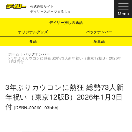
公式通販サイト
デイリースポーツまるしぇ
デイリー推しの逸品
オリジナルグッズ
バックナンバー
食品
産直品
ホーム
>
バックナンバー
>
3年ぶりカウコンに熱狂 総勢73人新年祝い（東京12版B）2026年
1月3日付
3年ぶりカウコンに熱狂 総勢73人新
年祝い（東京12版B）2026年1月3日
付
[
DSBN-20260103bbb
]