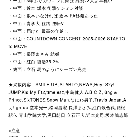
・一面：3年ぶりカウコンに熱狂 総勢73人新年祝い
・中面：近本 坂本 衝撃ケンミン対談
・中面：坂本いなければ 近本 FA移籍あった
・中面：青学大 往路 逆転V
・中面：届けた 最高の年越し
・中面：COUNTDOWN CONCERT 2025-2026 STARTO
to MOVE
・中面：長澤まさみ 結婚
・中面：紅白 復活35.2%
・終面：立石 馬のようにシーズン完走
★掲載内容：SMILE-UP.,STARTO,NEWS,Hey! S?y!
JUMP,Kis-My-Ft2,timelesz,中島健人,A.B.C-Z,King &
Prince,SixTONES,Snow Man,なにわ男子,Travis Japan,A
ぇ! group,堂本光一,松岡昌宏,長澤まさみ,紅白歌合戦,箱根
駅伝,青山学院大学,黒田朝日,立石正広,近本光司,坂本誠志郎
※注意