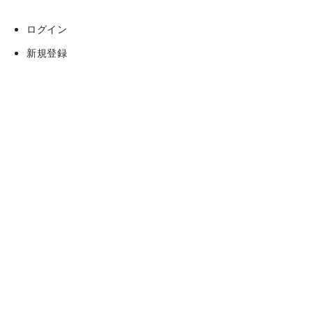
ログイン
新規登録
カート
お問い合わせ
お知らせ
新着商品
おすすめ商品
商品カテゴリ
会社概要
ご利用案内
特定商取引法表示
プライバシーポリシー