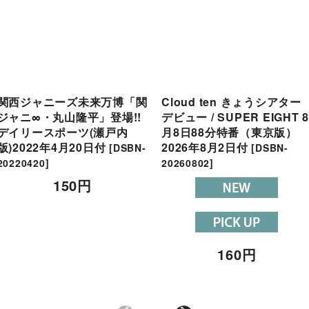
関西ジャニーズ未来万博「関
Cloud ten きょうシアター
ジャニ∞・丸山隆平」登場!!
デビュー / SUPER EIGHT 
デイリースポーツ(瀬戸内
月8日88分特番（東京版）
版)2022年4月20日付
2026年8月2日付
[
DSBN-
[
DSBN-
20220420
]
20260802
]
150
円
160
円