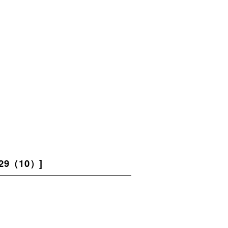
129（10）
]