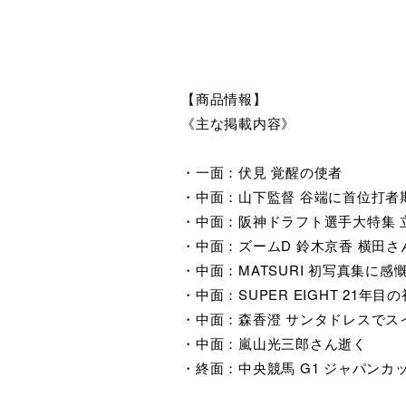
【商品情報】
《主な掲載内容》
・一面：伏見 覚醒の使者
・中面：山下監督 谷端に首位打者
・中面：阪神ドラフト選手大特集 
・中面：ズームD 鈴木京香 横田
・中面：MATSURI 初写真集に感
・中面：SUPER EIGHT 21年目
・中面：森香澄 サンタドレスでス
・中面：嵐山光三郎さん逝く
・終面：中央競馬 G1 ジャパンカ