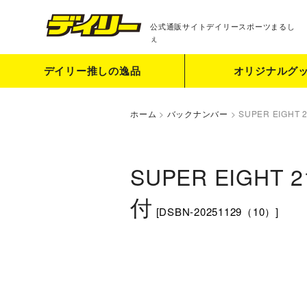
公式通販サイト
デイリースポーツまるし
ぇ
デイリー推しの逸品
オリジナルグ
ホーム
>
バックナンバー
>
SUPER EIGH
SUPER EIGH
付
[
DSBN-20251129（10）
]