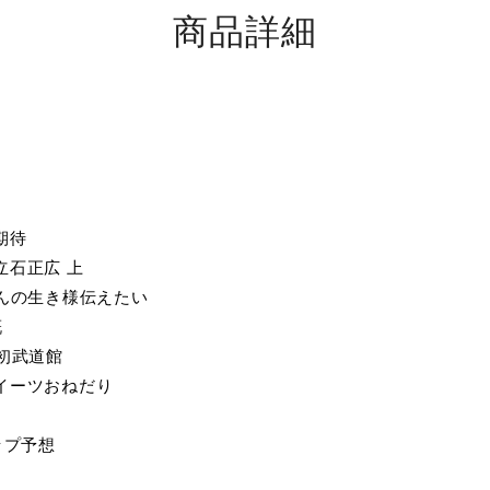
商品詳細
期待
立石正広 上
さんの生き様伝えたい
慨
の初武道館
イーツおねだり
ップ予想