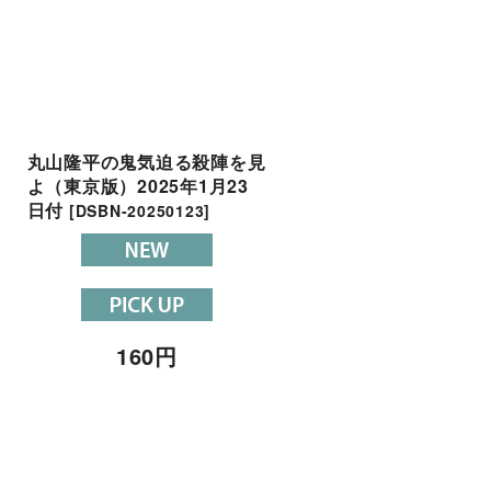
丸山隆平の鬼気迫る殺陣を見
SUPER EIGHT大倉 編
8
よ（東京版）2025年1月23
がジュニアの魅力届けます
日付
永ちゃん新伝説 東京D
[
DSBN-20250123
]
（東京版）2025年11月
付
[
DSBN-20251110
]
160
円
160
円