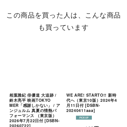
この商品を買った人は、こんな商品
も買っています
相葉雅紀 俳優道 大追跡 /
WE ARE! STARTO!! 新時
T
鈴木亮平 映画TOKYO
代へ（東京10版）2024年4
F
MER「感謝しかない」 / ア
月11日付
[
DSBN-
歳
ンジュルム 真夏の情熱パ
20240411aaa
]
E
フォーマンス （東京版）
2026年7月22日付
[
DSBN-
2
20260722
]
2