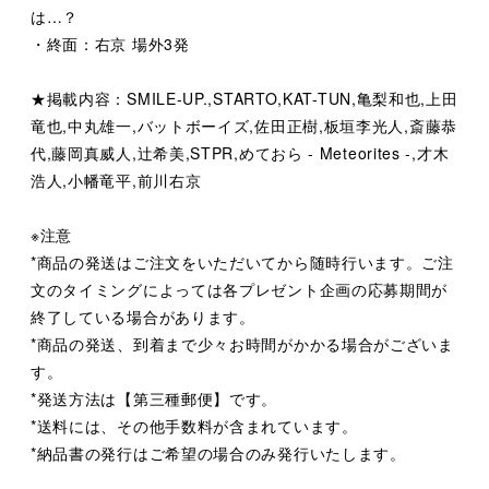
は…？
・終面：右京 場外3発
★掲載内容：SMILE-UP.,STARTO,KAT-TUN,亀梨和也,上田
竜也,中丸雄一,バットボーイズ,佐田正樹,板垣李光人,斎藤恭
代,藤岡真威人,辻希美,STPR,めておら - Meteorites -,才木
浩人,小幡竜平,前川右京
※注意
*商品の発送はご注文をいただいてから随時行います。ご注
文のタイミングによっては各プレゼント企画の応募期間が
終了している場合があります。
*商品の発送、到着まで少々お時間がかかる場合がございま
す。
*発送方法は【第三種郵便】です。
*送料には、その他手数料が含まれています。
*納品書の発行はご希望の場合のみ発行いたします。