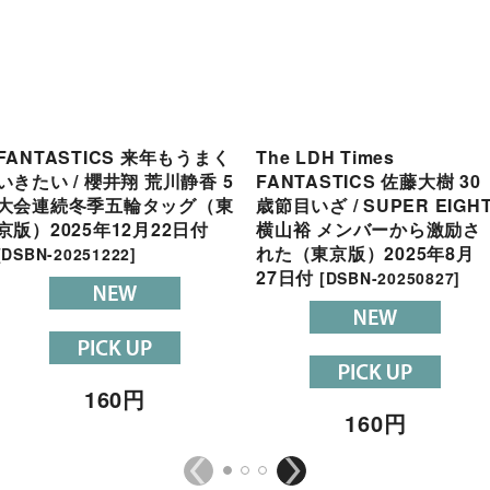
FANTASTICS 来年もうまく
The LDH Times
いきたい / 櫻井翔 荒川静香 5
FANTASTICS 佐藤大樹 30
大会連続冬季五輪タッグ（東
歳節目いざ / SUPER EIGH
京版）2025年12月22日付
横山裕 メンバーから激励さ
れた（東京版）2025年8月
[
DSBN-20251222
]
27日付
[
DSBN-20250827
]
160
円
160
円