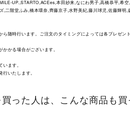
SMILE-UP.,STARTO,ACEes,本田紗来,なにわ男子,高橋恭平,
ズ,二階堂ふみ,橋本環奈,齊藤京子,水野美紀,藤川球児,佐藤輝明
てから随時行います。ご注文のタイミングによっては各プレゼン
がかかる場合がございます。
ています。
発行いたします。
を買った人は、こんな商品も買