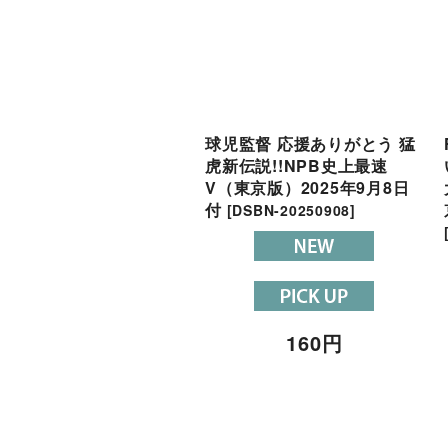
球児監督 応援ありがとう 猛
虎新伝説!!NPB史上最速
V（東京版）2025年9月8日
付
[
DSBN-20250908
]
160
円