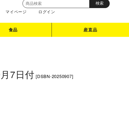
マイページ
ログイン
食品
産直品
9月7日付
[
DSBN-20250907
]