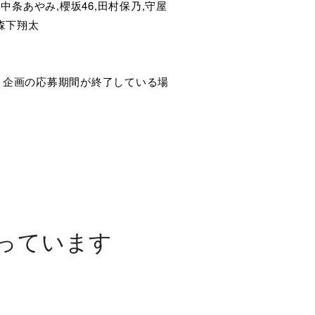
希空,中条あやみ,櫻坂46,田村保乃,守屋
,森下翔太
ト企画の応募期間が終了している場
っています