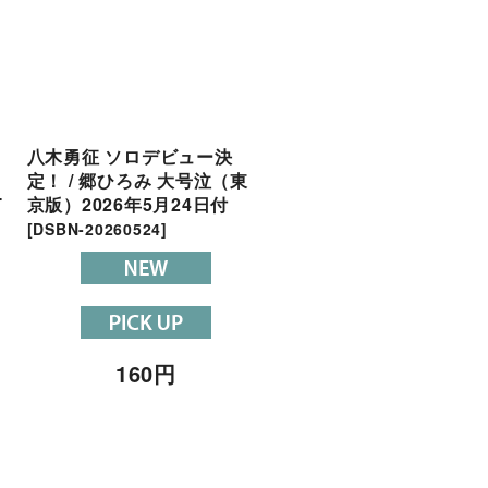
八木勇征 ソロデビュー決
ズームD 玉井詩織のも
定！ / 郷ひろみ 大号泣（東
道（東京版）2025年8月
T
京版）2026年5月24日付
日付
[
DSBN-20250825
]
[
DSBN-20260524
]
160
円
160
円